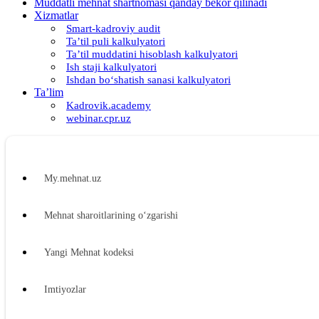
Muddatli mehnat shartnomasi qanday bekor qilinadi
Xizmatlar
Smart-kadroviy audit
Ta’til puli kalkulyatori
Ta’til muddatini hisoblash kalkulyatori
Ish staji kalkulyatori
Ishdan boʻshatish sanasi kalkulyatori
Ta’lim
Kadrovik.academy
webinar.cpr.uz
My.mehnat.uz
Mehnat sharoitlarining oʻzgarishi
Yangi Mehnat kodeksi
Imtiyozlar