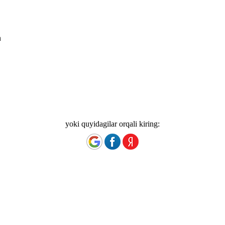
n
yoki quyidagilar orqali kiring: