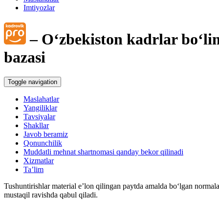
Imtiyozlar
Mehnatga haq toʻlash
– Oʻzbekiston kadrlar boʻli
Boshqa ishga oʻtish
bazasi
Ishga qabul qilish
Toggle navigation
Mehnat shartnomasini bekor qilish
Maslahatlar
Yangiliklar
Tavsiyalar
Xodimlarning ijtimoiy ta’minoti
Shakllar
Javob beramiz
HR-menedjment
Qonunchilik
Muddatli mehnat shartnomasi qanday bekor qilinadi
Xizmatlar
Jamoa shartnomasi
Ta’lim
Tushuntirishlar material e’lon qilingan paytda amalda boʻlgan normala
Ish beruvchining fuqarolik javobgarligini sugʻurta qilish
mustaqil ravishda qabul qiladi.
Ish haqidan ushlab qolish va ajratmalar