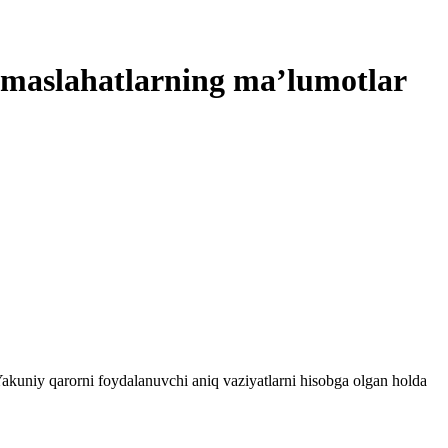
a maslahatlarning ma’lumotlar
 Yakuniy qarorni foydalanuvchi aniq vaziyatlarni hisobga olgan holda