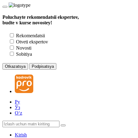
Poluchayte rekomendatsii ekspertov,
budte v kurse novostey!
Rekomendatsii
Otveti ekspertov
Novosti
Sobitiya
Otkazatsya
Podpisatsya
Ру
Ўз
Oʻz
Kirish