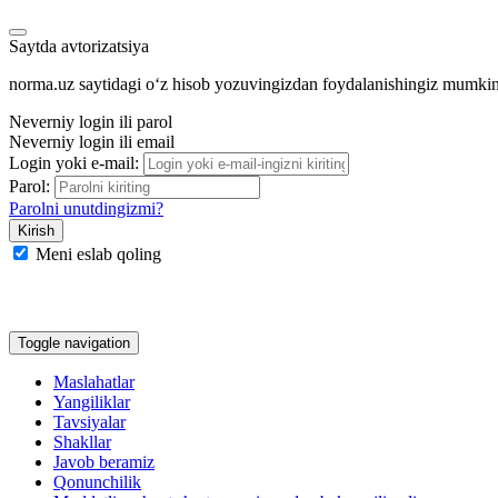
Saytda avtorizatsiya
norma.uz saytidagi oʻz hisob yozuvingizdan foydalanishingiz mumki
Neverniy login ili parol
Neverniy login ili email
Login yoki e-mail:
Parol:
Parolni unutdingizmi?
Meni eslab qoling
Google
Facebook
Yandeks
Toggle navigation
Maslahatlar
Yangiliklar
Tavsiyalar
Shakllar
Javob beramiz
Qonunchilik