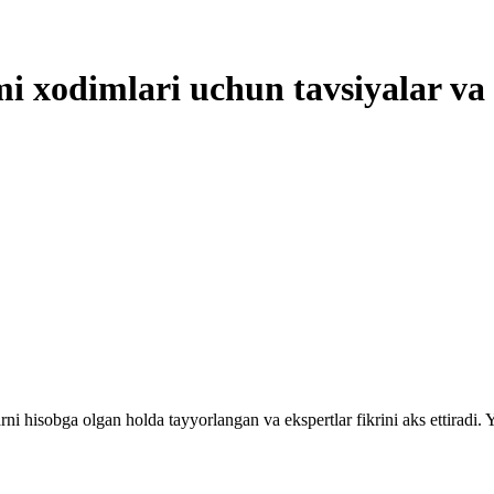
mi хodimlari uchun tavsiyalar v
rni hisobga olgan holda tayyorlangan va ekspertlar fikrini aks ettiradi.