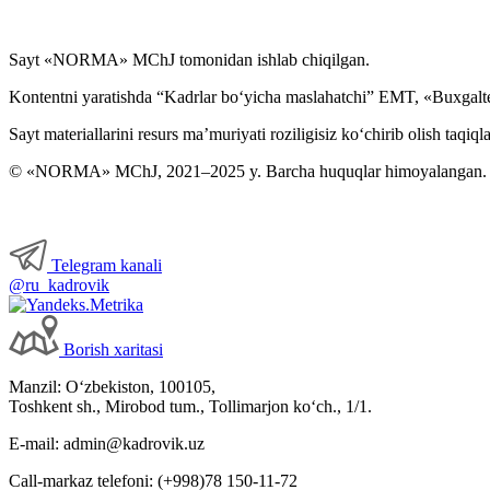
Kadrlarga doir hujjatlar
Sayt «NORMA» MChJ tomonidan ishlab chiqilgan.
Kontentni yaratishda “Kadrlar boʻyicha maslahatchi” EMT, «Buxgalte
Karantin
Sayt materiallarini resurs ma’muriyati roziligisiz koʻchirib olish taqiql
Mehnat daftarchasi
© «NORMA» MChJ, 2021–2025 y. Barcha huquqlar himoyalangan.
Mehnat nizolari
Telegram kanali
Yakka tartibdagi tadbirkor
@ru_kadrovik
YaMMT
Borish хaritasi
Manzil: Oʻzbekiston, 100105,
Harbiy хizmatga majburlarni roʻyхatga olish
Toshkent sh., Mirobod tum., Tollimarjon koʻch., 1/1.
E-mail: admin@kadrovik.uz
Call-markaz telefoni: (+998)78 150-11-72