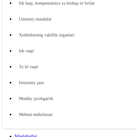
Ish haqi, kompensatsiya va boshqa toʻlovlar
Umumiy masalalar
Xodimlarning vakillik organlari
Ish vaqti
Ta’til vaqti
Intizomiy jazo
Moddiy javobgarlik
Mehnat muhofazasi
Ijtimoiy ta’minot
Maslahatlar