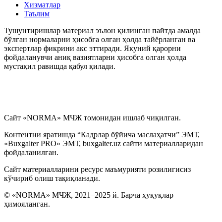
Хизматлар
Таълим
Иш ҳақидан ушлаб қолиш ва ажратмалар
Тушунтиришлар материал эълон қилинган пайтда амалда
бўлган нормаларни ҳисобга олган ҳолда тайёрланган ва
Кадрларга доир ҳужжатлар
экспертлар фикрини акс эттиради. Якуний қарорни
фойдаланувчи аниқ вазиятларни ҳисобга олган ҳолда
мустақил равишда қабул қилади.
Карантин
Меҳнат дафтарчаси
Сайт «NORMA» МЧЖ томонидан ишлаб чиқилган.
Меҳнат низолари
Контентни яратишда “Кадрлар бўйича маслаҳатчи” ЭМТ,
«Buxgalter PRO» ЭМТ, buxgalter.uz сайти материалларидан
Якка тартибдаги тадбиркор
фойдаланилган.
Сайт материалларини ресурс маъмурияти розилигисиз
ЯММТ
кўчириб олиш тақиқланади.
© «NORMA» МЧЖ, 2021–2025 й. Барча ҳуқуқлар
Ҳарбий хизматга мажбурларни рўйхатга олиш
ҳимояланган.