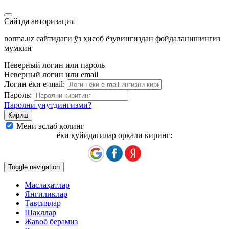
Сайтда авторизация
norma.uz сайтидаги ўз ҳисоб ёзувингиздан фойдаланишингиз
мумкин
Неверный логин или пароль
Неверный логин или email
Логин ёки e-mail:
Пароль:
Паролни унутдингизми?
Мени эслаб қолинг
ёки қуйидагилар орқали киринг:
Toggle navigation
Маслаҳатлар
Янгиликлар
Тавсиялар
Шакллар
Жавоб берамиз