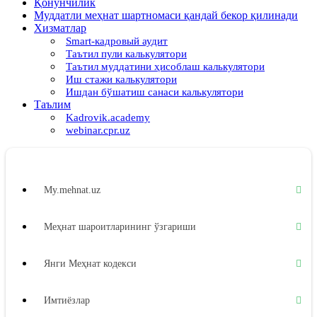
Қонунчилик
Муддатли меҳнат шартномаси қандай бекор қилинади
Хизматлар
Smart-кадровый аудит
Таътил пули калькулятори
Таътил муддатини ҳисоблаш калькулятори
Иш стажи калькулятори
Ишдан бўшатиш санаси калькулятори
Таълим
Kadrovik.academy
webinar.cpr.uz
My.mehnat.uz
Меҳнат шароитларининг ўзгариши
Янги Меҳнат кодекси
Имтиёзлар