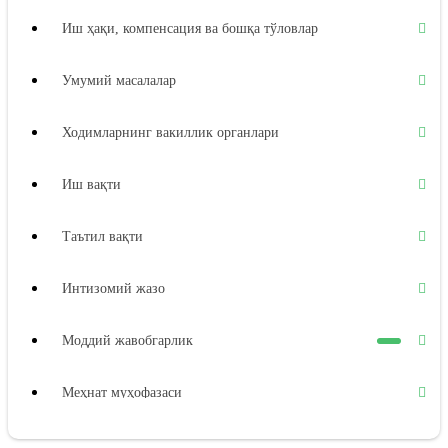
Иш ҳақи, компенсация ва бошқа тўловлар
Умумий масалалар
Ходимларнинг вакиллик органлари
Иш вақти
Таътил вақти
Интизомий жазо
Моддий жавобгарлик
Меҳнат муҳофазаси
Ижтимоий таъминот