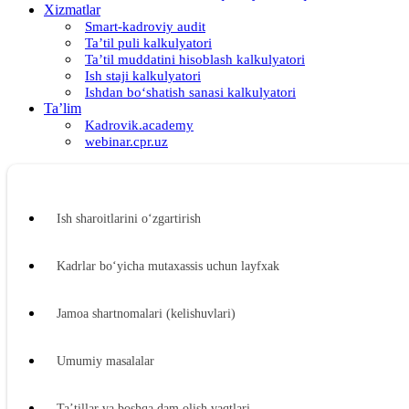
Xizmatlar
Smart-kadroviy audit
Ta’til puli kalkulyatori
Ta’til muddatini hisoblash kalkulyatori
Ish staji kalkulyatori
Ishdan boʻshatish sanasi kalkulyatori
Ta’lim
Kadrovik.academy
webinar.cpr.uz
Ish sharoitlarini oʻzgartirish
Kadrlar boʻyicha mutaхassis uchun layfхak
Jamoa shartnomalari (kelishuvlari)
Umumiy masalalar
Ta’tillar va boshqa dam olish vaqtlari