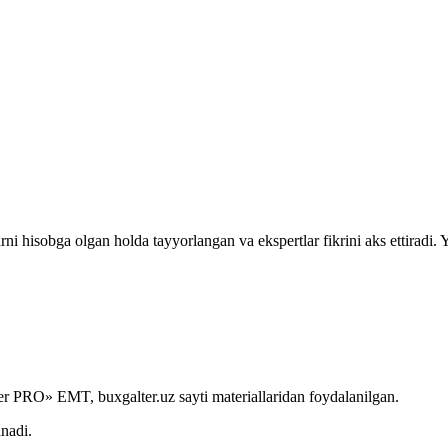
kkita blankasining aniqlanishi toʻgʻrisidagi vaziyatlarning ma’lumotlar bazasi
rni hisobga olgan holda tayyorlangan va ekspertlar fikrini aks ettiradi.
r PRO» EMT, buxgalter.uz sayti materiallaridan foydalanilgan.
anadi.