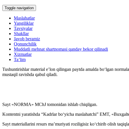
Toggle navigation
Sud amaliyoti va mehnat nizolari
Maslahatlar
Yangiliklar
Qalbaki mehnat daftarchalari, shuningdek mehnat daftarchalarining i
Tavsiyalar
Shakllar
Javob beramiz
Ish haqi, kompensatsiya va boshqa toʻlovlar
Qonunchilik
Muddatli mehnat shartnomasi qanday bekor qilinadi
Xizmatlar
Boshqa ishga oʻtish, oʻrindoshlik
Ta’lim
Tushuntirishlar material e’lon qilingan paytda amalda boʻlgan normala
Mehnat sharoitlarining oʻzgarishi
mustaqil ravishda qabul qiladi.
Ish vaqti
Mehnat shartnomasini bekor qilish
Sayt «NORMA» MChJ tomonidan ishlab chiqilgan.
Kontentni yaratishda “Kadrlar boʻyicha maslahatchi” EMT, «Buxgalte
Imtiyozlar
Sayt materiallarini resurs ma’muriyati roziligisiz koʻchirib olish taqiql