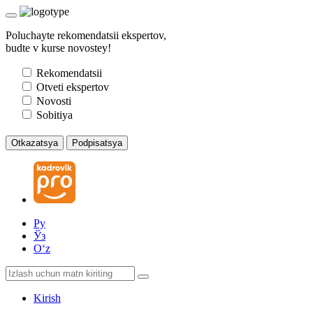
Poluchayte rekomendatsii ekspertov,
budte v kurse novostey!
Rekomendatsii
Otveti ekspertov
Novosti
Sobitiya
Otkazatsya
Podpisatsya
Ру
Ўз
Oʻz
Kirish