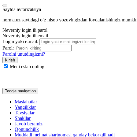
Saytda avtorizatsiya
norma.uz saytidagi oʻz hisob yozuvingizdan foydalanishingiz mumki
Neverniy login ili parol
Neverniy login ili email
Login yoki e-mail:
Parol:
Parolni unutdingizmi?
Meni eslab qoling
Google
Facebook
Yandeks
Toggle navigation
Maslahatlar
Yangiliklar
Tavsiyalar
Shakllar
Javob beramiz
Qonunchilik
Muddatli mehnat shartnomasi qanday bekor qilinadi