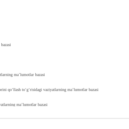
 bazasi
atlarning ma’lumotlar bazasi
orini qoʻllash toʻgʻrisidagi vaziyatlarning ma’lumotlar bazasi
iyatlarning ma’lumotlar bazasi