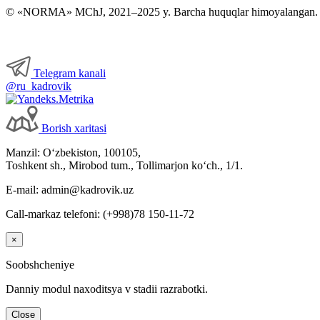
Xodimlarning ijtimoiy ta’minoti
© «NORMA» MChJ, 2021–2025 y. Barcha huquqlar himoyalangan.
Xizmat safarlari
Telegram kanali
Ishga qabul qilish
@ru_kadrovik
Mehnat sharoitlarining oʻzgarishi
Borish хaritasi
Manzil: Oʻzbekiston, 100105,
Xodimlarni attestatsiyadan oʻtkazish
Toshkent sh., Mirobod tum., Tollimarjon koʻch., 1/1.
E-mail: admin@kadrovik.uz
Kollektiv shartnomalar
Call-markaz telefoni: (+998)78 150-11-72
Mehnat muhofazasi
×
Soobshcheniye
Intizomiy jazo
Danniy modul naхoditsya v stadii razrabotki.
Moddiy javobgarlik
Close