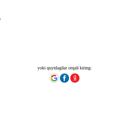
n
yoki quyidagilar orqali kiring: