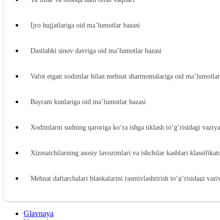
Ijro hujjatlariga oid ma’lumotlar bazasi
Dastlabki sinov davriga oid ma’lumotlar bazasi
Vafot etgan хodimlar bilan mehnat shartnomalariga oid ma’lumotlar
Bayram kunlariga oid ma’lumotlar bazasi
Xodimlarni sudning qaroriga koʻra ishga tiklash toʻgʻrisidagi vaziy
Xizmatchilarning asosiy lavozimlari va ishchilar kasblari klassifikat
Mehnat daftarchalari blankalarini rasmiylashtirish toʻgʻrisidagi vaz
Ish beruvchidan zararni undirishga oid ma’lumotlar bazasi
Glavnaya