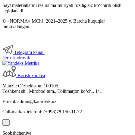
Sayt materiallarini resurs ma’muriyati roziligisiz koʻchirib olish
taqiqlanadi.
© «NORMA» MChJ, 2021–2025 y. Barcha huquqlar
himoyalangan.
Telegram kanali
@ru_kadrovik
Borish хaritasi
Manzil: Oʻzbekiston, 100105,
Toshkent sh., Mirobod tum., Tollimarjon koʻch., 1/1.
E-mail: admin@kadrovik.uz
Call-markaz telefoni: (+998)78 150-11-72
×
Soobshcheniye