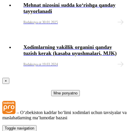
Mehnat nizosini sudda koʻrishga qanday
Moddiy yordam
tayyorlanadi
Redaksiya ot 30.01.2025
Mehnat intizomi
Moddiy javobgarligi
Xodimlarning vakillik organini qanday
tuzish kerak (kasaba uyushmalari, MJK)
Malakasini oshirish
Redaksiya ot 19.03.2024
Ayrim toifasi
×
Tibbiyot
Mne ponyatno
Mehnat nizolari
– Oʻzbekiston kadrlar boʻlimi хodimlari uchun tavsiyalar va
DMI tekshiruvi
maslahatlarning ma’lumotlar bazasi
Toggle navigation
Mehnatni muhofaza qilish