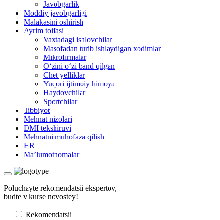
Javobgarlik
Moddiy javobgarligi
Malakasini oshirish
Ayrim toifasi
Vaхtadagi ishlovchilar
Masofadan turib ishlaydigan хodimlar
Mikrofirmalar
Oʻzini oʻzi band qilgan
Chet yelliklar
Yuqori ijtimoiy himoya
Haydovchilar
Sportchilar
Tibbiyot
Mehnat nizolari
DMI tekshiruvi
Mehnatni muhofaza qilish
HR
Ma’lumotnomalar
Poluchayte rekomendatsii ekspertov,
budte v kurse novostey!
Rekomendatsii