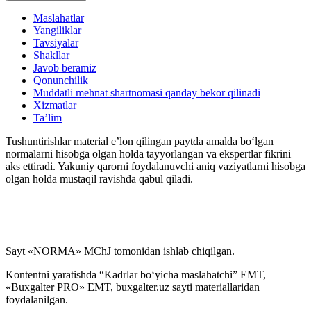
Maslahatlar
Yangiliklar
HR
Tavsiyalar
Shakllar
Javob beramiz
Ma’lumotnomalar
Qonunchilik
Muddatli mehnat shartnomasi qanday bekor qilinadi
Xizmatlar
Ta’lim
Tushuntirishlar material e’lon qilingan paytda amalda boʻlgan
normalarni hisobga olgan holda tayyorlangan va ekspertlar fikrini
aks ettiradi. Yakuniy qarorni foydalanuvchi aniq vaziyatlarni hisobga
olgan holda mustaqil ravishda qabul qiladi.
Sayt «NORMA» MChJ tomonidan ishlab chiqilgan.
Kontentni yaratishda “Kadrlar boʻyicha maslahatchi” EMT,
«Buxgalter PRO» EMT, buxgalter.uz sayti materiallaridan
foydalanilgan.