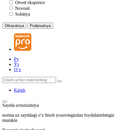
Otveti ekspertov
Novosti
Sobitiya
Otkazatsya
Podpisatsya
Ру
Ўз
Oʻz
Kirish
Saytda avtorizatsiya
norma.uz saytidagi oʻz hisob yozuvingizdan foydalanishingiz
mumkin