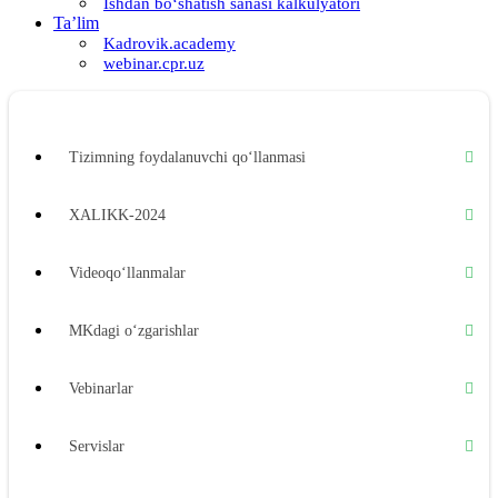
Ishdan boʻshatish sanasi kalkulyatori
Ta’lim
Kadrovik.academy
webinar.cpr.uz
Tizimning foydalanuvchi qoʻllanmasi
XALIKK-2024
Videoqoʻllanmalar
MKdagi oʻzgarishlar
Vebinarlar
Servislar