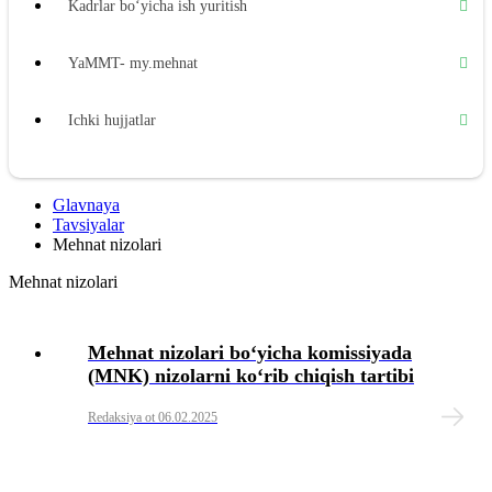
Kadrlar boʻyicha ish yuritish
YaMMT- my.mehnat
Ichki hujjatlar
Ishga joylashtirish
Glavnaya
Tavsiyalar
Mehnat shartnomasi
Mehnat nizolari
Mehnat nizolari
Ish vaqti
Dam olish vaqti
Mehnat nizolari boʻyicha komissiyada
(MNK) nizolarni koʻrib chiqish tartibi
Mehnatga haq toʻlash
Redaksiya ot 06.02.2025
Kafolatli toʻlovlar va kompensatsiya toʻlovlari