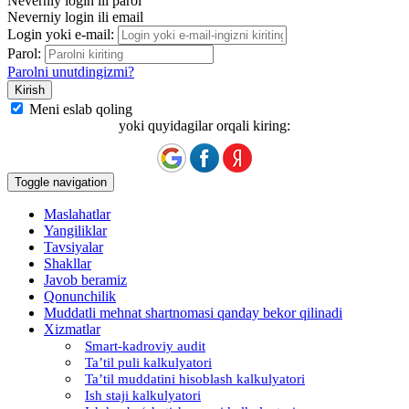
Neverniy login ili parol
Neverniy login ili email
Login yoki e-mail:
Parol:
Parolni unutdingizmi?
Meni eslab qoling
yoki quyidagilar orqali kiring:
Toggle navigation
Maslahatlar
Yangiliklar
Tavsiyalar
Shakllar
Javob beramiz
Qonunchilik
Muddatli mehnat shartnomasi qanday bekor qilinadi
Xizmatlar
Smart-kadroviy audit
Ta’til puli kalkulyatori
Ta’til muddatini hisoblash kalkulyatori
Ish staji kalkulyatori