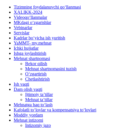
Tizimning foydalanuvchi qoʻllanmasi
XALIKK-2024
Videoqoʻllanmalar
MKdagi oʻzgarishlar
Vebinarlar
Servislar
Kadrlar boʻyicha ish yuritish
YaMMT- my.mehnat
Ichki hujjatlar
Ishga joylashtirish
Mehnat shartnomasi
Bekor qilish
Mehnat shartnomasini tuzish
Oʻzgartirish
Chetlashtirish
Ish vaqti
Dam olish vaqti
Ijtimoiy ta’tillar
Mehnat ta’tillar
Mehnatga haq toʻlash
Kafolatli toʻlovlar va kompensatsiya toʻlovlari
Moddiy yordam
Mehnat intizomi
Intizomiy jazo