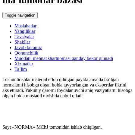
Toggle navigation
Maslahatlar
Yangiliklar
Tavsiyalar
Shakllar
Javob beramiz
Qonunchilik
Muddatli mehnat shartnomasi qanday bekor qilinadi
Xizmatlar
Ta’lim
Tushuntirishlar material e’lon qilingan paytda amalda boʻlgan
normalarni hisobga olgan holda tayyorlangan va ekspertlar fikrini
aks ettiradi. Yakuniy qarorni foydalanuvchi aniq vaziyatlarni hisobga
olgan holda mustaqil ravishda qabul qiladi.
Sayt «NORMA» MChJ tomonidan ishlab chiqilgan.