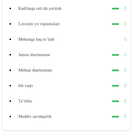
Kadrlarga oid ish yuritish
Lavozim yoʻriqnomalari
Mehnatga haq toʻlash
Jamoa shartnomasi
Mehnat shartnomasi
Ish vaqti
Ta’tillar
Moddiy javobgarlik
Xodimning moddiy javobgarligi