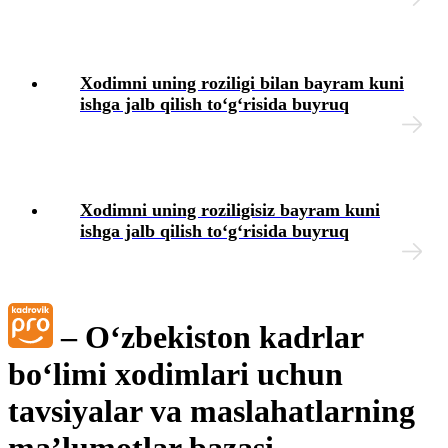
Blok-diagrammalar
Xodimni uning roziligi bilan bayram kuni
ishga jalb qilish toʻgʻrisida buyruq
Xodimni uning roziligisiz bayram kuni
ishga jalb qilish toʻgʻrisida buyruq
– Oʻzbekiston kadrlar
boʻlimi хodimlari uchun
tavsiyalar va maslahatlarning
ma’lumotlar bazasi