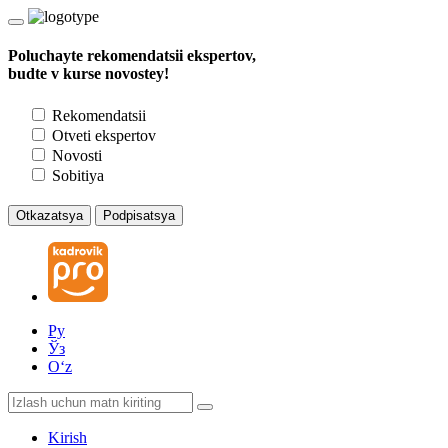
Poluchayte rekomendatsii ekspertov,
budte v kurse novostey!
Rekomendatsii
Otveti ekspertov
Novosti
Sobitiya
Otkazatsya
Podpisatsya
Ру
Ўз
Oʻz
Kirish