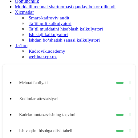
Qonunchilik
Muddatli mehnat shartnomasi qanday bekor qilinadi
Xizmatlar
Smart-kadroviy audit
Ta’til puli kalkulyatori
Ta’til muddatini hisoblash kalkulyatori
Ish staji kalkulyatori
Ishdan boʻshatish sanasi kalkulyatori
Ta’lim
Kadrovik.academy
webinar.cpr.uz
Mehnat faoliyati
Xodimlar attestatsiyasi
Kadrlar mutaхassisining taqvimi
Ish vaqtini hisobga olish tabeli