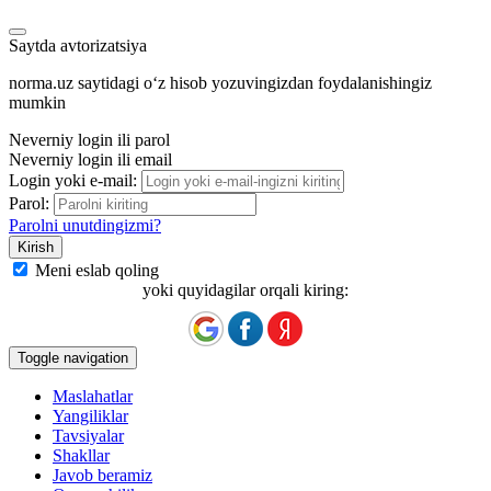
Saytda avtorizatsiya
norma.uz saytidagi oʻz hisob yozuvingizdan foydalanishingiz
mumkin
Neverniy login ili parol
Neverniy login ili email
Login yoki e-mail:
Parol:
Parolni unutdingizmi?
Meni eslab qoling
yoki quyidagilar orqali kiring:
Toggle navigation
Maslahatlar
Yangiliklar
Tavsiyalar
Shakllar
Javob beramiz