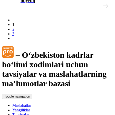
buyruq
1
2
3
– Oʻzbekiston kadrlar
boʻlimi хodimlari uchun
tavsiyalar va maslahatlarning
ma’lumotlar bazasi
Toggle navigation
Maslahatlar
Yangiliklar
Tavsiyalar