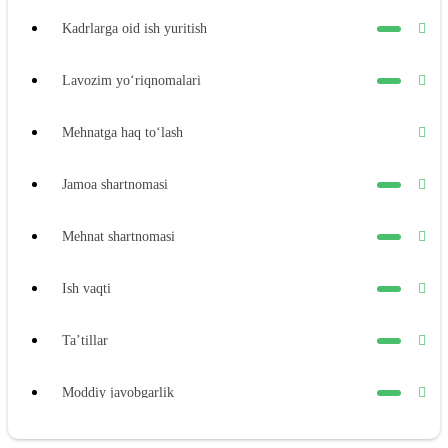
Kadrlarga oid ish yuritish
Lavozim yoʻriqnomalari
Mehnatga haq toʻlash
Jamoa shartnomasi
Mehnat shartnomasi
Ish vaqti
Ta’tillar
Moddiy javobgarlik
Xodimning moddiy javobgarligi