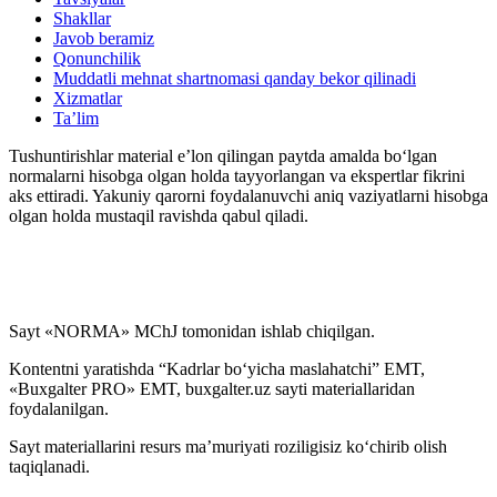
Shakllar
Javob beramiz
Qonunchilik
Muddatli mehnat shartnomasi qanday bekor qilinadi
Xizmatlar
Ta’lim
Tushuntirishlar material e’lon qilingan paytda amalda boʻlgan
normalarni hisobga olgan holda tayyorlangan va ekspertlar fikrini
aks ettiradi. Yakuniy qarorni foydalanuvchi aniq vaziyatlarni hisobga
olgan holda mustaqil ravishda qabul qiladi.
Sayt «NORMA» MChJ tomonidan ishlab chiqilgan.
Kontentni yaratishda “Kadrlar boʻyicha maslahatchi” EMT,
«Buxgalter PRO» EMT, buxgalter.uz sayti materiallaridan
foydalanilgan.
Sayt materiallarini resurs ma’muriyati roziligisiz koʻchirib olish
taqiqlanadi.