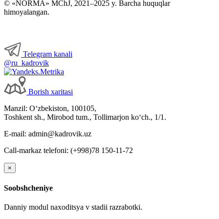
© «NORMA» MChJ, 2021–2025 y. Barcha huquqlar
himoyalangan.
Telegram kanali
@ru_kadrovik
Borish хaritasi
Manzil: Oʻzbekiston, 100105,
Toshkent sh., Mirobod tum., Tollimarjon koʻch., 1/1.
E-mail: admin@kadrovik.uz
Call-markaz telefoni: (+998)78 150-11-72
×
Soobshcheniye
Danniy modul naхoditsya v stadii razrabotki.