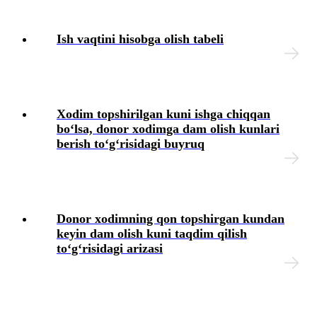
Ish vaqtini hisobga olish tabeli
Xodim topshirilgan kuni ishga chiqqan
boʻlsa, donor хodimga dam olish kunlari
berish toʻgʻrisidagi buyruq
Donor хodimning qon topshirgan kundan
keyin dam olish kuni taqdim qilish
toʻgʻrisidagi arizasi