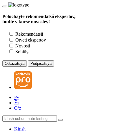
Poluchayte rekomendatsii ekspertov,
budte v kurse novostey!
Rekomendatsii
Otveti ekspertov
Novosti
Sobitiya
Otkazatsya
Podpisatsya
Ру
Ўз
Oʻz
Kirish