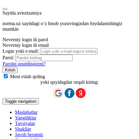
Saytda avtorizatsiya
norma.uz saytidagi oʻz hisob yozuvingizdan foydalanishingiz
mumkin
Neverniy login ili parol
Neverniy login ili email
Login yoki e-mail:
Parol:
Parolni unutdingizmi?
Meni eslab qoling
yoki quyidagilar orqali kiring:
Toggle navigation
Maslahatlar
Yangiliklar
Tavsiyalar
Shakllar
Javob beramiz