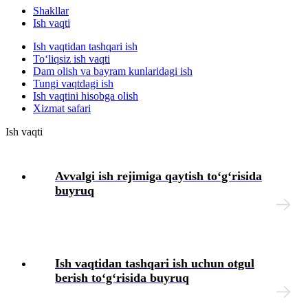
Shakllar
Ish vaqti
Intizomiy jazo
Ish vaqtidan tashqari ish
Toʻliqsiz ish vaqti
Mehnat muhofazasi
Dam olish va bayram kunlaridagi ish
Tungi vaqtdagi ish
Ish vaqtini hisobga olish
Tibbiy koʻrik
Xizmat safari
Ish vaqti
Xodimlarning ijtimoiy ta’minoti
Avvalgi ish rejimiga qaytish toʻgʻrisida
Moddiy yordam
buyruq
Yuridik masalalar
Chek-varaqlar
Ish vaqtidan tashqari ish uchun otgul
berish toʻgʻrisida buyruq
Tashkilotning lokal hujjatlari