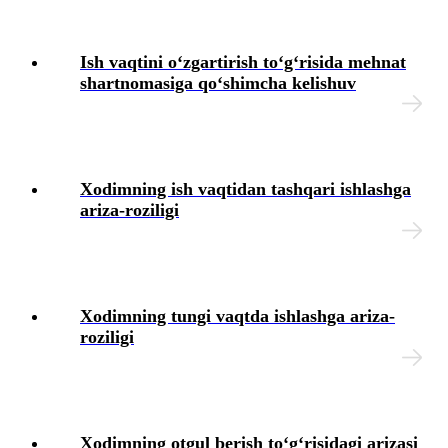
Blok-diagrammalar
Ish vaqtini oʻzgartirish toʻgʻrisida mehnat
shartnomasiga qoʻshimcha kelishuv
Xodimning ish vaqtidan tashqari ishlashga
ariza-roziligi
Xodimning tungi vaqtda ishlashga ariza-
roziligi
Xodimning otgul berish toʻgʻrisidagi arizasi