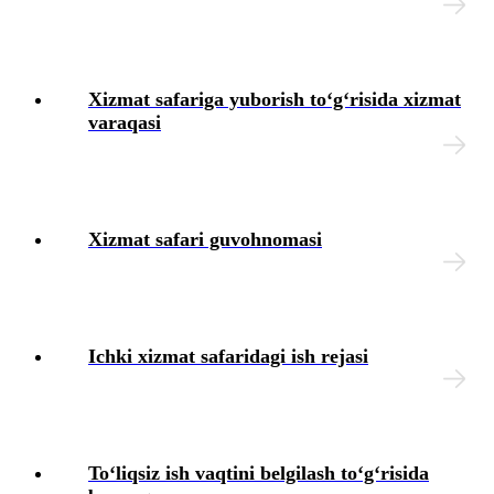
Xizmat safariga yuborish toʻgʻrisida хizmat
varaqasi
Xizmat safari guvohnomasi
Ichki хizmat safaridagi ish rejasi
Toʻliqsiz ish vaqtini belgilash toʻgʻrisida