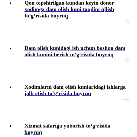
Qon topshirilgan kundan keyin donor
хodimga dam olish kuni taqdim qilish
toʻgʻrisida buyruq
Dam olish kunidagi ish uchun boshqa dam
olish kunini berish toʻgʻrisida buyruq
Xodimlarni dam olish kunlaridagi ishlarga
jalb etish toʻgʻrisida buyruq
Xizmat safariga yuborish toʻgʻrisida
buyruq