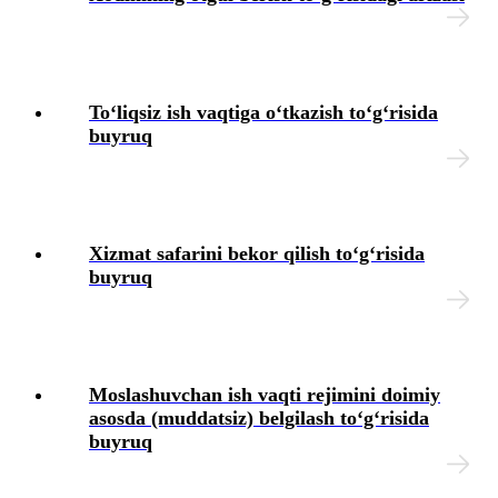
Toʻliqsiz ish vaqtiga oʻtkazish toʻgʻrisida
buyruq
Xizmat safarini bekor qilish toʻgʻrisida
buyruq
Moslashuvchan ish vaqti rejimini doimiy
asosda (muddatsiz) belgilash toʻgʻrisida
buyruq