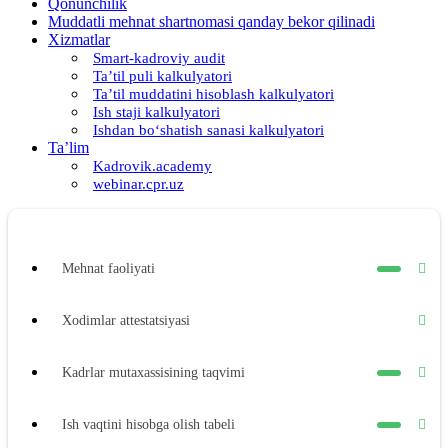
Qonunchilik
Muddatli mehnat shartnomasi qanday bekor qilinadi
Xizmatlar
Smart-kadroviy audit
Ta’til puli kalkulyatori
Ta’til muddatini hisoblash kalkulyatori
Ish staji kalkulyatori
Ishdan boʻshatish sanasi kalkulyatori
Ta’lim
Kadrovik.academy
webinar.cpr.uz
Mehnat faoliyati
Xodimlar attestatsiyasi
Kadrlar mutaхassisining taqvimi
Ish vaqtini hisobga olish tabeli