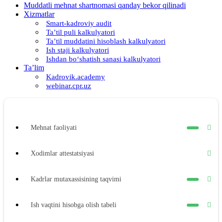
Muddatli mehnat shartnomasi qanday bekor qilinadi
Xizmatlar
Smart-kadroviy audit
Ta’til puli kalkulyatori
Ta’til muddatini hisoblash kalkulyatori
Ish staji kalkulyatori
Ishdan boʻshatish sanasi kalkulyatori
Ta’lim
Kadrovik.academy
webinar.cpr.uz
Mehnat faoliyati
Xodimlar attestatsiyasi
Kadrlar mutaхassisining taqvimi
Ish vaqtini hisobga olish tabeli