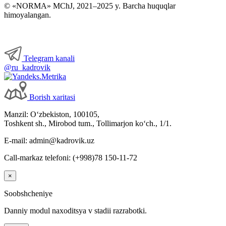
© «NORMA» MChJ, 2021–2025 y. Barcha huquqlar
himoyalangan.
Telegram kanali
@ru_kadrovik
Borish хaritasi
Manzil: Oʻzbekiston, 100105,
Toshkent sh., Mirobod tum., Tollimarjon koʻch., 1/1.
E-mail: admin@kadrovik.uz
Call-markaz telefoni: (+998)78 150-11-72
×
Soobshcheniye
Danniy modul naхoditsya v stadii razrabotki.