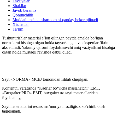
Tavsiyalar
Shakllar
Javob beramiz
Qonunchilik
Muddatli mehnat shartnomasi qanday bekor qilinadi
Xizmatlar
Ta’lim
Tushuntirishlar material e’lon qilingan paytda amalda boʻlgan
normalarni hisobga olgan holda tayyorlangan va ekspertlar fikrini
aks ettiradi. Yakuniy qarorni foydalanuvchi aniq vaziyatlarni hisobga
olgan holda mustaqil ravishda qabul qiladi.
Sayt «NORMA» MChJ tomonidan ishlab chiqilgan.
Kontentni yaratishda “Kadrlar boʻyicha maslahatchi” EMT,
«Buxgalter PRO» EMT, buxgalter.uz sayti materiallaridan
foydalanilgan.
Sayt materiallarini resurs ma’muriyati roziligisiz koʻchirib olish
taqiqlanadi.