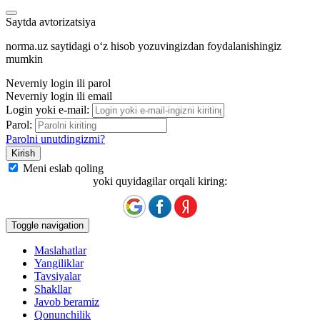
Saytda avtorizatsiya
norma.uz saytidagi oʻz hisob yozuvingizdan foydalanishingiz
mumkin
Neverniy login ili parol
Neverniy login ili email
Login yoki e-mail:
Parol:
Parolni unutdingizmi?
Meni eslab qoling
yoki quyidagilar orqali kiring:
Toggle navigation
Maslahatlar
Yangiliklar
Tavsiyalar
Shakllar
Javob beramiz
Qonunchilik