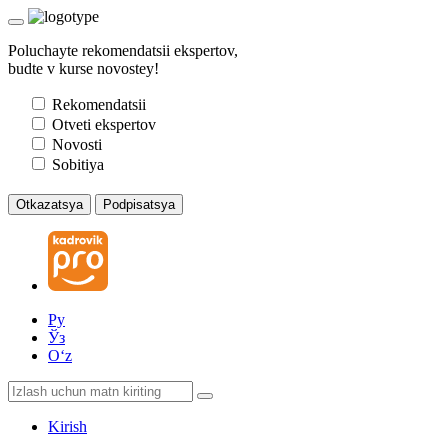
Poluchayte rekomendatsii ekspertov,
budte v kurse novostey!
Rekomendatsii
Otveti ekspertov
Novosti
Sobitiya
Otkazatsya
Podpisatsya
Ру
Ўз
Oʻz
Kirish