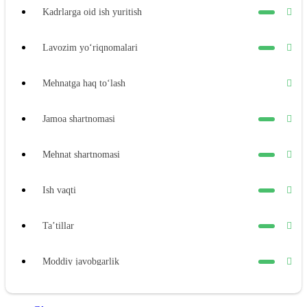
Kadrlarga oid ish yuritish
Lavozim yoʻriqnomalari
Mehnatga haq toʻlash
Jamoa shartnomasi
Mehnat shartnomasi
Ish vaqti
Ta’tillar
Moddiy javobgarlik
Xodimning moddiy javobgarligi