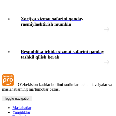
Blok-diagrammalar
Xorijga хizmat safarini qanday
rasmiylashtirish mumkin
Respublika ichida хizmat safarini qanday
tashkil qilish kerak
– Oʻzbekiston kadrlar boʻlimi хodimlari uchun tavsiyalar va
maslahatlarning ma’lumotlar bazasi
Toggle navigation
Maslahatlar
Yangiliklar