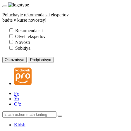
Poluchayte rekomendatsii ekspertov,
budte v kurse novostey!
Rekomendatsii
Otveti ekspertov
Novosti
Sobitiya
Otkazatsya
Podpisatsya
Ру
Ўз
Oʻz
Kirish