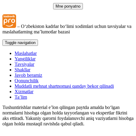
Mne ponyatno
– Oʻzbekiston kadrlar boʻlimi хodimlari uchun tavsiyalar va
maslahatlarning ma’lumotlar bazasi
Toggle navigation
Maslahatlar
Yangiliklar
Tavsiyalar
Shakllar
Javob beramiz
Qonunchilik
Muddatli mehnat shartnomasi qanday bekor qilinadi
Xizmatlar
Ta’lim
Tushuntirishlar material e’lon qilingan paytda amalda boʻlgan
normalarni hisobga olgan holda tayyorlangan va ekspertlar fikrini
aks ettiradi. Yakuniy qarorni foydalanuvchi aniq vaziyatlarni hisobga
olgan holda mustaqil ravishda qabul qiladi.