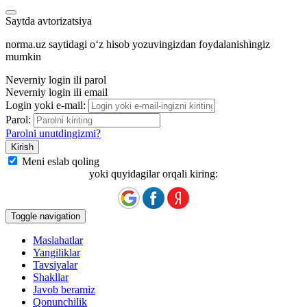
Saytda avtorizatsiya
norma.uz saytidagi oʻz hisob yozuvingizdan foydalanishingiz
mumkin
Neverniy login ili parol
Neverniy login ili email
Login yoki e-mail:
Parol:
Parolni unutdingizmi?
Meni eslab qoling
yoki quyidagilar orqali kiring:
Toggle navigation
Maslahatlar
Yangiliklar
Tavsiyalar
Shakllar
Javob beramiz
Qonunchilik