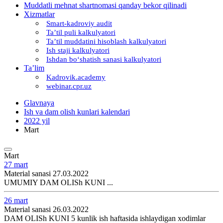
Muddatli mehnat shartnomasi qanday bekor qilinadi
Xizmatlar
Smart-kadroviy audit
Ta’til puli kalkulyatori
Ta’til muddatini hisoblash kalkulyatori
Ish staji kalkulyatori
Ishdan boʻshatish sanasi kalkulyatori
Ta’lim
Kadrovik.academy
webinar.cpr.uz
Glavnaya
Ish va dam olish kunlari kalendari
2022 yil
Mart
Mart
27 mart
Material sanasi 27.03.2022
UMUMIY DAM OLISh KUNI ...
26 mart
Material sanasi 26.03.2022
DAM OLISh KUNI 5 kunlik ish haftasida ishlaydigan хodimlar