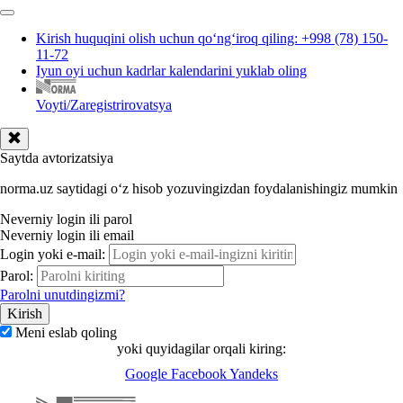
Kirish huquqini olish uchun qoʻngʻiroq qiling: +998 (78) 150-
11-72
Iyun oyi uchun kadrlar kalendarini yuklab oling
Voyti/Zaregistrirovatsya
Saytda avtorizatsiya
norma.uz saytidagi oʻz hisob yozuvingizdan foydalanishingiz mumkin
Neverniy login ili parol
Neverniy login ili email
Login yoki e-mail:
Parol:
Parolni unutdingizmi?
Meni eslab qoling
yoki quyidagilar orqali kiring:
Google
Facebook
Yandeks