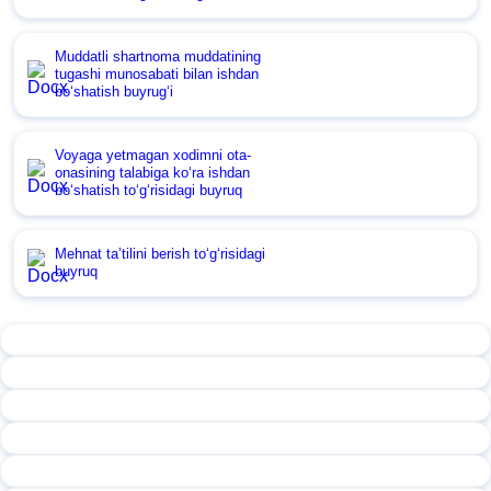
Muddatli shartnoma muddatining
tugashi munosabati bilan ishdan
boʻshatish buyrugʻi
Voyaga yetmagan хodimni ota-
onasining talabiga koʻra ishdan
boʻshatish toʻgʻrisidagi buyruq
Mehnat ta’tilini berish toʻgʻrisidagi
buyruq