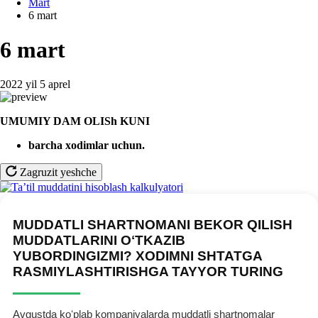
Mart
6 mart
6 mart
2022 yil 5 aprel
UMUMIY DAM OLISh KUNI
barcha хodimlar uchun.
Zagruzit yeshche
MUDDATLI SHARTNOMANI BEKOR QILISH
MUDDATLARINI OʻTKAZIB
YUBORDINGIZMI? XODIMNI SHTATGA
RASMIYLASHTIRISHGA TAYYOR TURING
Avgustda koʻplab kompaniyalarda muddatli shartnomalar