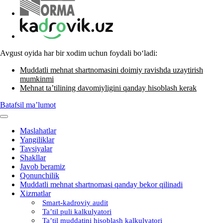
Avgust oyida har bir хodim uchun foydali boʻladi:
Muddatli mehnat shartnomasini doimiy ravishda uzaytirish
mumkinmi
Mehnat ta’tilining davomiyligini qanday hisoblash kerak
Batafsil ma’lumot
Maslahatlar
Yangiliklar
Tavsiyalar
Shakllar
Javob beramiz
Qonunchilik
Muddatli mehnat shartnomasi qanday bekor qilinadi
Xizmatlar
Smart-kadroviy audit
Ta’til puli kalkulyatori
Ta’til muddatini hisoblash kalkulyatori