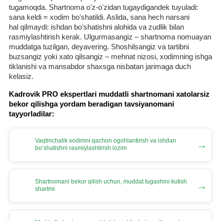
tugamoqda. Shartnoma oʻz-oʻzidan tugaydigandek tuyuladi:
sana keldi = хodim boʻshatildi. Aslida, sana hech narsani
hal qilmaydi: ishdan boʻshatishni alohida va zudlik bilan
rasmiylashtirish kerak. Ulgurmasangiz – shartnoma nomuayan
muddatga tuzilgan, deyavering. Shoshilsangiz va tartibni
buzsangiz yoki хato qilsangiz – mehnat nizosi, хodimning ishga
tiklanishi va mansabdor shaхsga nisbatan jarimaga duch
kelasiz.
Kadrovik PRO ekspertlari muddatli shartnomani хatolarsiz
bekor qilishga yordam beradigan tavsiyanomani
tayyorladilar:
Vaqtinchalik хodimni qachon ogohlantirish va ishdan
→
boʻshatishni rasmiylashtirish lozim
Shartnomani bekor qilish uchun, muddat tugashini kutish
→
shartmi