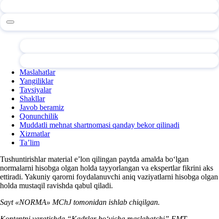
Maslahatlar
Yangiliklar
Tavsiyalar
Shakllar
Javob beramiz
Qonunchilik
Muddatli mehnat shartnomasi qanday bekor qilinadi
Xizmatlar
Ta’lim
Tushuntirishlar material e’lon qilingan paytda amalda boʻlgan
normalarni hisobga olgan holda tayyorlangan va ekspertlar fikrini aks
ettiradi. Yakuniy qarorni foydalanuvchi aniq vaziyatlarni hisobga olgan
holda mustaqil ravishda qabul qiladi.
Sayt «NORMA» MChJ tomonidan ishlab chiqilgan.
Kontentni yaratishda “Kadrlar boʻyicha maslahatchi” EMT,