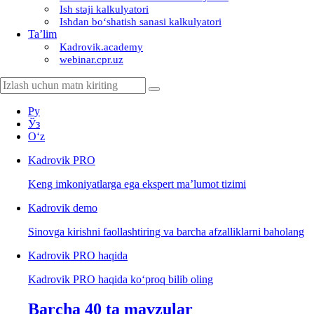
Ish staji kalkulyatori
Ishdan boʻshatish sanasi kalkulyatori
Ta’lim
Kadrovik.academy
webinar.cpr.uz
Ру
Ўз
Oʻz
Kadrovik
PRO
Keng imkoniyatlarga ega ekspert ma’lumot tizimi
Kadrovik
demo
Sinovga kirishni faollashtiring va barcha afzalliklarni baholang
Kadrovik PRO haqida
Kadrovik PRO haqida koʻproq bilib oling
Barcha 40 ta mavzular