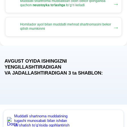
Muddatli shartnoma muddatidan oldin bekor qilinganda
→
qachon
neustoyka toʻlashga
toʻgʻri keladi
Homilador ayol bilan muddatli mehnat shartnomasini bekor
→
qilish mumkinmi
AVGUST OYIDA ISHINGIZNI
YENGILLASHTIRADIGAN
VA JADALLASHTIRADIGAN 3
ta
SHABLON:
Muddatli shartnoma muddatining
tugashi munosabati bilan ishdan
boʻshatish toʻgʻrisida ogohlantirish