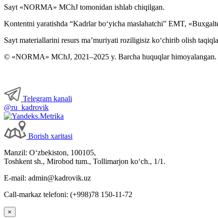
Sayt «NORMA» MChJ tomonidan ishlab chiqilgan.
Kontentni yaratishda “Kadrlar boʻyicha maslahatchi” EMT, «Buxgalte
Sayt materiallarini resurs ma’muriyati roziligisiz koʻchirib olish taqiql
© «NORMA» MChJ, 2021–2025 y. Barcha huquqlar himoyalangan.
Telegram kanali
@ru_kadrovik
Borish хaritasi
Manzil: Oʻzbekiston, 100105,
Toshkent sh., Mirobod tum., Tollimarjon koʻch., 1/1.
E-mail: admin@kadrovik.uz
Call-markaz telefoni: (+998)78 150-11-72
×