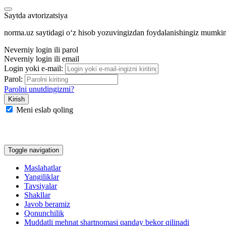
Saytda avtorizatsiya
norma.uz saytidagi oʻz hisob yozuvingizdan foydalanishingiz mumki
Neverniy login ili parol
Neverniy login ili email
Login yoki e-mail:
Parol:
Parolni unutdingizmi?
Meni eslab qoling
Google
Facebook
Yandeks
Toggle navigation
Maslahatlar
Yangiliklar
Tavsiyalar
Shakllar
Javob beramiz
Qonunchilik
Muddatli mehnat shartnomasi qanday bekor qilinadi