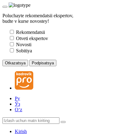
Poluchayte rekomendatsii ekspertov,
budte v kurse novostey!
Rekomendatsii
Otveti ekspertov
Novosti
Sobitiya
Otkazatsya
Podpisatsya
Ру
Ўз
Oʻz
Kirish