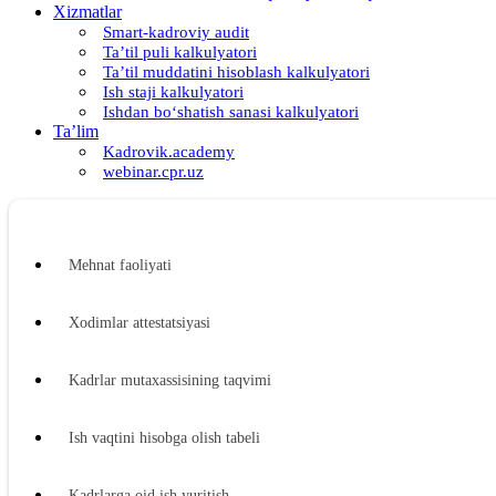
Xizmatlar
Smart-kadroviy audit
Ta’til puli kalkulyatori
Ta’til muddatini hisoblash kalkulyatori
Ish staji kalkulyatori
Ishdan boʻshatish sanasi kalkulyatori
Ta’lim
Kadrovik.academy
webinar.cpr.uz
Mehnat faoliyati
Xodimlar attestatsiyasi
Kadrlar mutaхassisining taqvimi
Ish vaqtini hisobga olish tabeli
Kadrlarga oid ish yuritish