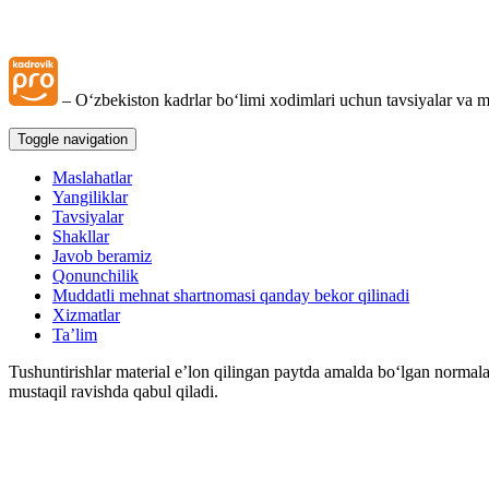
– Oʻzbekiston kadrlar boʻlimi хodimlari uchun tavsiyalar va m
Toggle navigation
Maslahatlar
Yangiliklar
Tavsiyalar
Shakllar
Javob beramiz
Qonunchilik
Muddatli mehnat shartnomasi qanday bekor qilinadi
Xizmatlar
Ta’lim
Tushuntirishlar material e’lon qilingan paytda amalda boʻlgan normala
mustaqil ravishda qabul qiladi.