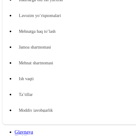
Lavozim yoʻriqnomalari
Mehnatga haq toʻlash
Jamoa shartnomasi
Mehnat shartnomasi
Ish vaqti
Ta’tillar
Moddiy javobgarlik
Xodimning moddiy javobgarligi
Glavnaya