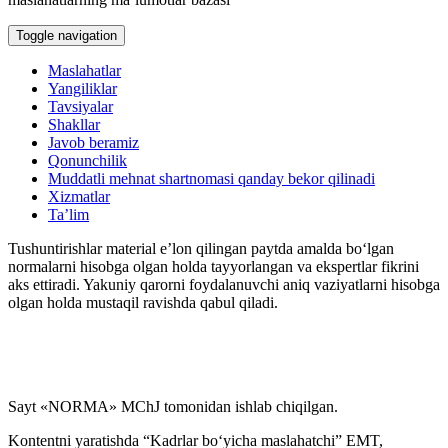
Blok-diagrammalar
Toggle navigation
Maslahatlar
Yangiliklar
Tavsiyalar
Shakllar
Javob beramiz
Qonunchilik
Muddatli mehnat shartnomasi qanday bekor qilinadi
Xizmatlar
Ta’lim
Tushuntirishlar material e’lon qilingan paytda amalda boʻlgan
normalarni hisobga olgan holda tayyorlangan va ekspertlar fikrini
aks ettiradi. Yakuniy qarorni foydalanuvchi aniq vaziyatlarni hisobga
olgan holda mustaqil ravishda qabul qiladi.
Sayt «NORMA» MChJ tomonidan ishlab chiqilgan.
Kontentni yaratishda “Kadrlar boʻyicha maslahatchi” EMT,