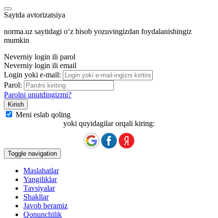
Saytda avtorizatsiya
norma.uz saytidagi oʻz hisob yozuvingizdan foydalanishingiz
mumkin
Neverniy login ili parol
Neverniy login ili email
Login yoki e-mail:
Parol:
Parolni unutdingizmi?
Meni eslab qoling
yoki quyidagilar orqali kiring:
Toggle navigation
Maslahatlar
Yangiliklar
Tavsiyalar
Shakllar
Javob beramiz
Qonunchilik