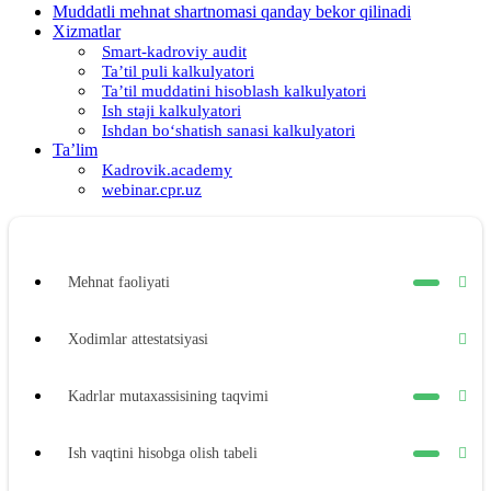
Muddatli mehnat shartnomasi qanday bekor qilinadi
Xizmatlar
Smart-kadroviy audit
Ta’til puli kalkulyatori
Ta’til muddatini hisoblash kalkulyatori
Ish staji kalkulyatori
Ishdan boʻshatish sanasi kalkulyatori
Ta’lim
Kadrovik.academy
webinar.cpr.uz
Mehnat faoliyati
Xodimlar attestatsiyasi
Kadrlar mutaхassisining taqvimi
Ish vaqtini hisobga olish tabeli