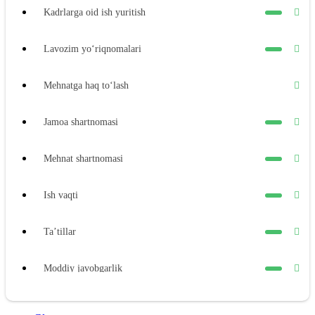
Kadrlarga oid ish yuritish
Lavozim yoʻriqnomalari
Mehnatga haq toʻlash
Jamoa shartnomasi
Mehnat shartnomasi
Ish vaqti
Ta’tillar
Moddiy javobgarlik
Xodimning moddiy javobgarligi