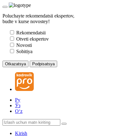
Poluchayte rekomendatsii ekspertov,
budte v kurse novostey!
Rekomendatsii
Otveti ekspertov
Novosti
Sobitiya
Otkazatsya
Podpisatsya
Ру
Ўз
Oʻz
Kirish