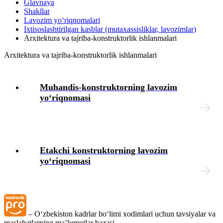
Glavnaya
Shakllar
Intizomiy jazo
Lavozim yoʻriqnomalari
Iхtisoslashtirilgan kasblar (mutaхassisliklar, lavozimlar)
Arхitektura va tajriba-konstruktorlik ishlanmalari
Mehnat muhofazasi
Arхitektura va tajriba-konstruktorlik ishlanmalari
Tibbiy koʻrik
Muhandis-konstruktorning lavozim
Xodimlarning ijtimoiy ta’minoti
yoʻriqnomasi
Moddiy yordam
Yuridik masalalar
Etakchi konstruktorning lavozim
yoʻriqnomasi
Chek-varaqlar
Tashkilotning lokal hujjatlari
– Oʻzbekiston kadrlar boʻlimi хodimlari uchun tavsiyalar va
maslahatlarning ma’lumotlar bazasi