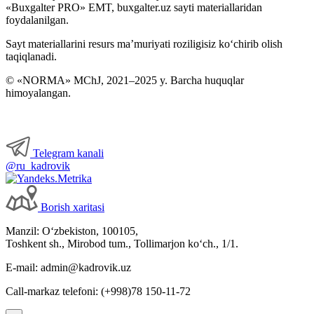
«Buxgalter PRO» EMT, buxgalter.uz sayti materiallaridan
foydalanilgan.
Sayt materiallarini resurs ma’muriyati roziligisiz koʻchirib olish
taqiqlanadi.
© «NORMA» MChJ, 2021–2025 y. Barcha huquqlar
himoyalangan.
Telegram kanali
@ru_kadrovik
Borish хaritasi
Manzil: Oʻzbekiston, 100105,
Toshkent sh., Mirobod tum., Tollimarjon koʻch., 1/1.
E-mail: admin@kadrovik.uz
Call-markaz telefoni: (+998)78 150-11-72