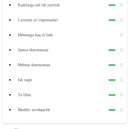
Kadrlarga oid ish yuritish
Lavozim yoʻriqnomalari
Mehnatga haq toʻlash
Jamoa shartnomasi
Mehnat shartnomasi
Ish vaqti
Ta’tillar
Moddiy javobgarlik
Xodimning moddiy javobgarligi