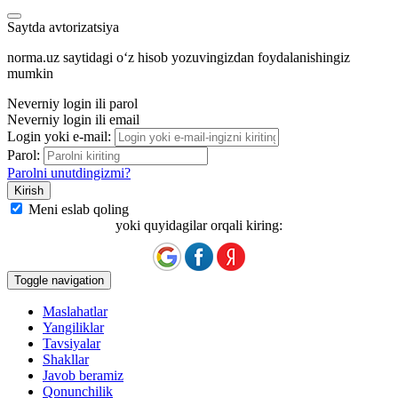
Saytda avtorizatsiya
norma.uz saytidagi oʻz hisob yozuvingizdan foydalanishingiz
mumkin
Neverniy login ili parol
Neverniy login ili email
Login yoki e-mail:
Parol:
Parolni unutdingizmi?
Meni eslab qoling
yoki quyidagilar orqali kiring:
Toggle navigation
Maslahatlar
Yangiliklar
Tavsiyalar
Shakllar
Javob beramiz
Qonunchilik