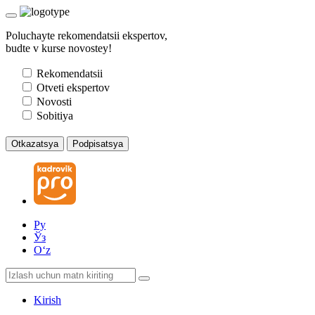
Poluchayte rekomendatsii ekspertov,
budte v kurse novostey!
Rekomendatsii
Otveti ekspertov
Novosti
Sobitiya
Otkazatsya
Podpisatsya
Ру
Ўз
Oʻz
Kirish