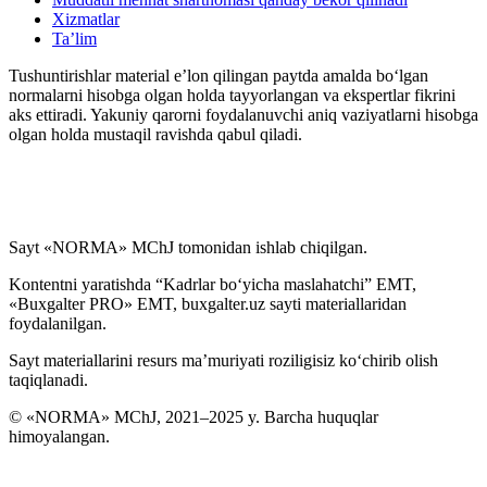
Xizmatlar
Ta’lim
Tushuntirishlar material e’lon qilingan paytda amalda boʻlgan
normalarni hisobga olgan holda tayyorlangan va ekspertlar fikrini
aks ettiradi. Yakuniy qarorni foydalanuvchi aniq vaziyatlarni hisobga
olgan holda mustaqil ravishda qabul qiladi.
Sayt «NORMA» MChJ tomonidan ishlab chiqilgan.
Kontentni yaratishda “Kadrlar boʻyicha maslahatchi” EMT,
«Buxgalter PRO» EMT, buxgalter.uz sayti materiallaridan
foydalanilgan.
Sayt materiallarini resurs ma’muriyati roziligisiz koʻchirib olish
taqiqlanadi.
© «NORMA» MChJ, 2021–2025 y. Barcha huquqlar
himoyalangan.