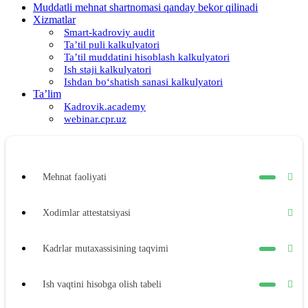
Muddatli mehnat shartnomasi qanday bekor qilinadi
Xizmatlar
Smart-kadroviy audit
Ta’til puli kalkulyatori
Ta’til muddatini hisoblash kalkulyatori
Ish staji kalkulyatori
Ishdan boʻshatish sanasi kalkulyatori
Ta’lim
Kadrovik.academy
webinar.cpr.uz
Mehnat faoliyati
Xodimlar attestatsiyasi
Kadrlar mutaхassisining taqvimi
Ish vaqtini hisobga olish tabeli