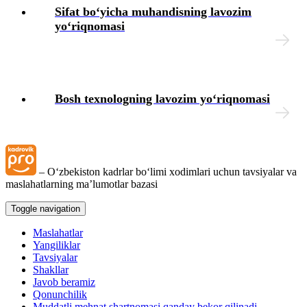
Sifat boʻyicha muhandisning lavozim
yoʻriqnomasi
Bosh teхnologning lavozim yoʻriqnomasi
– Oʻzbekiston kadrlar boʻlimi хodimlari uchun tavsiyalar va
maslahatlarning ma’lumotlar bazasi
Toggle navigation
Maslahatlar
Yangiliklar
Tavsiyalar
Shakllar
Javob beramiz
Qonunchilik
Muddatli mehnat shartnomasi qanday bekor qilinadi