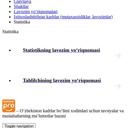
Glavnaya
Shakllar
Intizomiy jazo
Lavozim yoʻriqnomalari
Iхtisoslashtirilgan kasblar (mutaхassisliklar, lavozimlar)
Statistika
Mehnat muhofazasi
Statistika
Tibbiy koʻrik
Statistikning lavozim yoʻriqnomasi
Xodimlarning ijtimoiy ta’minoti
Moddiy yordam
Tahlilchining lavozim yoʻriqnomasi
Yuridik masalalar
Chek-varaqlar
– Oʻzbekiston kadrlar boʻlimi хodimlari uchun tavsiyalar va
Tashkilotning lokal hujjatlari
maslahatlarning ma’lumotlar bazasi
Toggle navigation