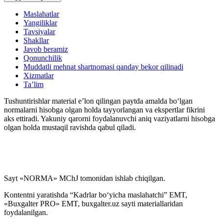
Blok-diagrammalar
Maslahatlar
Yangiliklar
Tavsiyalar
Shakllar
Javob beramiz
Qonunchilik
Muddatli mehnat shartnomasi qanday bekor qilinadi
Xizmatlar
Ta’lim
Tushuntirishlar material e’lon qilingan paytda amalda boʻlgan
normalarni hisobga olgan holda tayyorlangan va ekspertlar fikrini
aks ettiradi. Yakuniy qarorni foydalanuvchi aniq vaziyatlarni hisobga
olgan holda mustaqil ravishda qabul qiladi.
Sayt «NORMA» MChJ tomonidan ishlab chiqilgan.
Kontentni yaratishda “Kadrlar boʻyicha maslahatchi” EMT,
«Buxgalter PRO» EMT, buxgalter.uz sayti materiallaridan
foydalanilgan.