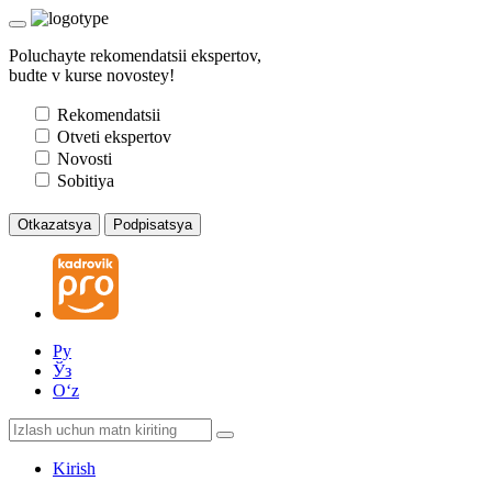
Poluchayte rekomendatsii ekspertov,
budte v kurse novostey!
Rekomendatsii
Otveti ekspertov
Novosti
Sobitiya
Otkazatsya
Podpisatsya
Ру
Ўз
Oʻz
Kirish