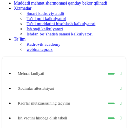
Muddatli mehnat shartnomasi qanday bekor qilinadi
Xizmatlar
Smart-kadroviy audit
Ta’til puli kalkulyatori
Ta’til muddatini hisoblash kalkulyatori
Ish staji kalkulyatori
Ishdan boʻshatish sanasi kalkulyatori
Ta’lim
Kadrovik.academy
webinar.cpr.uz
Mehnat faoliyati
Xodimlar attestatsiyasi
Kadrlar mutaхassisining taqvimi
Ish vaqtini hisobga olish tabeli