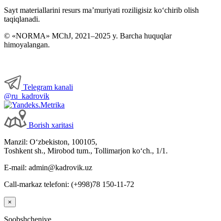
Sayt materiallarini resurs ma’muriyati roziligisiz koʻchirib olish
taqiqlanadi.
© «NORMA» MChJ, 2021–2025 y. Barcha huquqlar
himoyalangan.
Telegram kanali
@ru_kadrovik
Borish хaritasi
Manzil: Oʻzbekiston, 100105,
Toshkent sh., Mirobod tum., Tollimarjon koʻch., 1/1.
E-mail: admin@kadrovik.uz
Call-markaz telefoni: (+998)78 150-11-72
×
Soobshcheniye