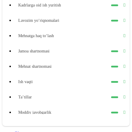
Kadrlarga oid ish yuritish
Lavozim yoʻriqnomalari
Mehnatga haq toʻlash
Jamoa shartnomasi
Mehnat shartnomasi
Ish vaqti
Ta’tillar
Moddiy javobgarlik
Xodimning moddiy javobgarligi