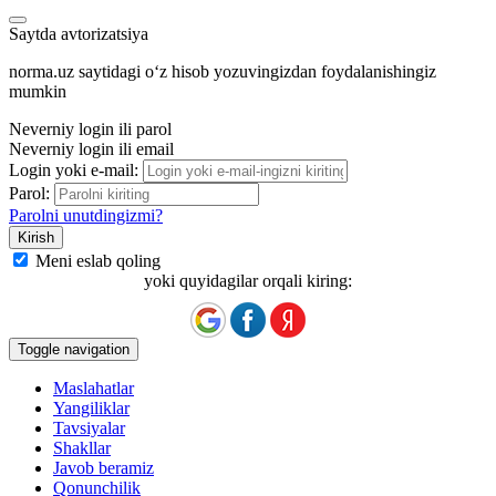
Saytda avtorizatsiya
norma.uz saytidagi oʻz hisob yozuvingizdan foydalanishingiz
mumkin
Neverniy login ili parol
Neverniy login ili email
Login yoki e-mail:
Parol:
Parolni unutdingizmi?
Meni eslab qoling
yoki quyidagilar orqali kiring:
Toggle navigation
Maslahatlar
Yangiliklar
Tavsiyalar
Shakllar
Javob beramiz
Qonunchilik