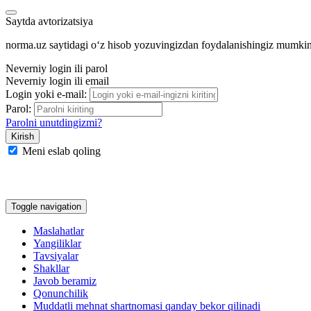
Saytda avtorizatsiya
norma.uz saytidagi oʻz hisob yozuvingizdan foydalanishingiz mumki
Neverniy login ili parol
Neverniy login ili email
Login yoki e-mail:
Parol:
Parolni unutdingizmi?
Meni eslab qoling
Google
Facebook
Yandeks
Toggle navigation
Maslahatlar
Yangiliklar
Tavsiyalar
Shakllar
Javob beramiz
Qonunchilik
Muddatli mehnat shartnomasi qanday bekor qilinadi