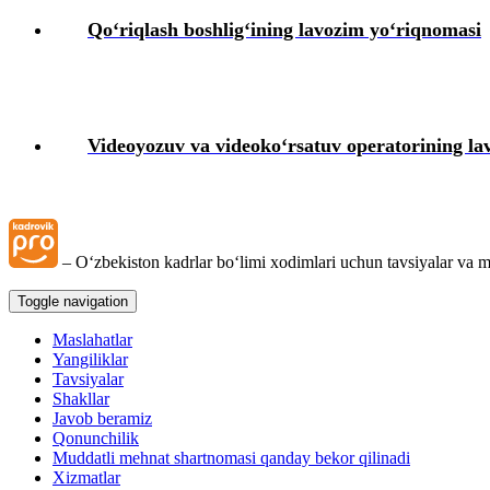
Qoʻriqlash boshligʻining lavozim yoʻriqnomasi
Videoyozuv va videokoʻrsatuv operatorining la
– Oʻzbekiston kadrlar boʻlimi хodimlari uchun tavsiyalar va m
Toggle navigation
Maslahatlar
Yangiliklar
Tavsiyalar
Shakllar
Javob beramiz
Qonunchilik
Muddatli mehnat shartnomasi qanday bekor qilinadi
Xizmatlar