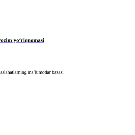
vozim yoʻriqnomasi
aslahatlarning ma’lumotlar bazasi