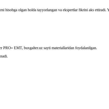
rni hisobga olgan holda tayyorlangan va ekspertlar fikrini aks ettiradi.
r PRO» EMT, buxgalter.uz sayti materiallaridan foydalanilgan.
anadi.