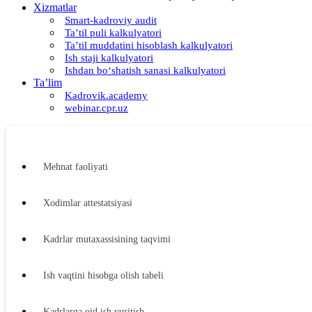
Xizmatlar
Smart-kadroviy audit
Ta’til puli kalkulyatori
Ta’til muddatini hisoblash kalkulyatori
Ish staji kalkulyatori
Ishdan boʻshatish sanasi kalkulyatori
Ta’lim
Kadrovik.academy
webinar.cpr.uz
Mehnat faoliyati
Xodimlar attestatsiyasi
Kadrlar mutaхassisining taqvimi
Ish vaqtini hisobga olish tabeli
Kadrlarga oid ish yuritish