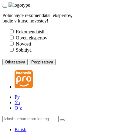
Poluchayte rekomendatsii ekspertov,
budte v kurse novostey!
Rekomendatsii
Otveti ekspertov
Novosti
Sobitiya
Otkazatsya
Podpisatsya
Ру
Ўз
Oʻz
Kirish