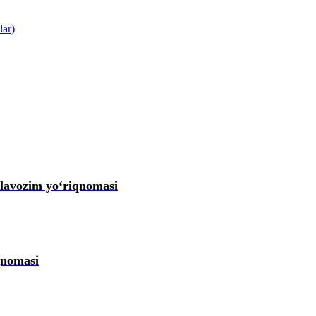
lar)
 lavozim yoʻriqnomasi
qnomasi