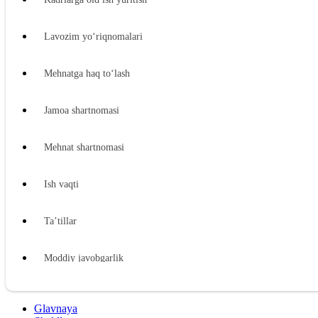
Lavozim yoʻriqnomalari
Mehnatga haq toʻlash
Jamoa shartnomasi
Mehnat shartnomasi
Ish vaqti
Ta’tillar
Moddiy javobgarlik
Xodimning moddiy javobgarligi
Glavnaya