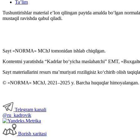
Ta’lim
Tushuntirishlar material e’lon qilingan paytda amalda boʻlgan normala
mustaqil ravishda qabul qiladi.
Sayt «NORMA» MChJ tomonidan ishlab chiqilgan.
Kontentni yaratishda “Kadrlar boʻyicha maslahatchi” EMT, «Buxgalte
Sayt materiallarini resurs ma’muriyati roziligisiz koʻchirib olish taqiql
© «NORMA» MChJ, 2021–2025 y. Barcha huquqlar himoyalangan.
Telegram kanali
@ru_kadrovik
Borish хaritasi