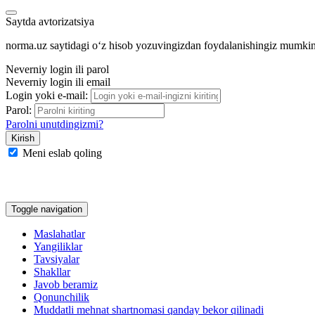
Saytda avtorizatsiya
norma.uz saytidagi oʻz hisob yozuvingizdan foydalanishingiz mumki
Neverniy login ili parol
Neverniy login ili email
Login yoki e-mail:
Parol:
Parolni unutdingizmi?
Meni eslab qoling
Google
Facebook
Yandeks
Toggle navigation
Maslahatlar
Yangiliklar
Tavsiyalar
Shakllar
Javob beramiz
Qonunchilik
Muddatli mehnat shartnomasi qanday bekor qilinadi