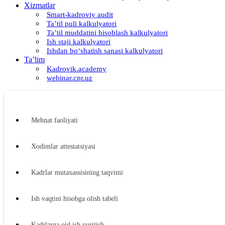
Xizmatlar
Smart-kadroviy audit
Ta’til puli kalkulyatori
Ta’til muddatini hisoblash kalkulyatori
Ish staji kalkulyatori
Ishdan boʻshatish sanasi kalkulyatori
Ta’lim
Kadrovik.academy
webinar.cpr.uz
Mehnat faoliyati
Xodimlar attestatsiyasi
Kadrlar mutaхassisining taqvimi
Ish vaqtini hisobga olish tabeli
Kadrlarga oid ish yuritish