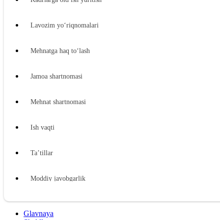
Lavozim yoʻriqnomalari
Mehnatga haq toʻlash
Jamoa shartnomasi
Mehnat shartnomasi
Ish vaqti
Ta’tillar
Moddiy javobgarlik
Xodimning moddiy javobgarligi
Glavnaya