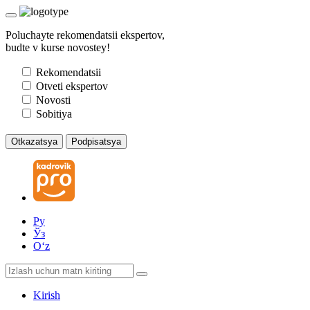
Poluchayte rekomendatsii ekspertov,
budte v kurse novostey!
Rekomendatsii
Otveti ekspertov
Novosti
Sobitiya
Otkazatsya
Podpisatsya
Ру
Ўз
Oʻz
Kirish