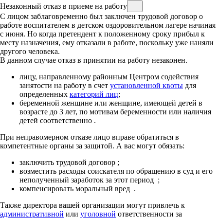
Незаконный отказ в приеме на работу
С лицом заблаговременно был заключен трудовой договор о
работе воспитателем в детском оздоровительном лагере начиная
c июня. Но когда претендент к положенному сроку прибыл к
месту назначения, ему отказали в работе, поскольку уже наняли
другого человека.
В данном случае отказ в принятии на работу незаконен.
лицу, направленному районным Центром содействия
занятости на работу в счет
установленной квоты
для
определенных
категорий
лиц
;
беременной женщине или женщине, имеющей детей в
возрасте до 3 лет, по мотивам беременности или наличия
детей соответственно
.
При неправомерном отказе лицо вправе обратиться в
компетентные органы за защитой. А вас могут обязать:
заключить трудовой договор
;
возместить расходы соискателя по обращению в суд и его
неполученный заработок за этот период
;
компенсировать моральный вред
.
Также директора вашей организации могут привлечь к
административной
или
уголовной
ответственности за