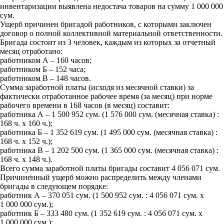
инвентаризации выявлена недостача товаров на сумму 1 000 000
сум.
Ущерб причинен бригадой работников, с которыми заключен
договор о полной коллективной материальной ответственности.
Бригада состоит из 3 человек, каждым из которых за отчетный
месяц отработано:
работником А – 160 часов;
работником Б – 152 часа;
работником В – 148 часов.
Сумма заработной платы (исходя из месячной ставки) за
фактически отработанное рабочее время (за месяц) при норме
рабочего времени в 168 часов (в месяц) составит:
работника А – 1 500 952 сум. (1 576 000 сум. (месячная ставка) :
168 ч. х 160 ч.);
работника Б – 1 352 619 сум. (1 495 000 сум. (месячная ставка) :
168 ч. х 152 ч.);
работника В – 1 202 500 сум. (1 365 000 сум. (месячная ставка) :
168 ч. х 148 ч.).
Всего сумма заработной платы бригады составит 4 056 071 сум.
Причиненный ущерб можно распределить между членами
бригады в следующем порядке:
работник А – 370 051 сум. (1 500 952 сум. : 4 056 071 сум. х
1 000 000 сум.);
работник Б – 333 480 сум. (1 352 619 сум. : 4 056 071 сум. х
1 000 000 сум.);