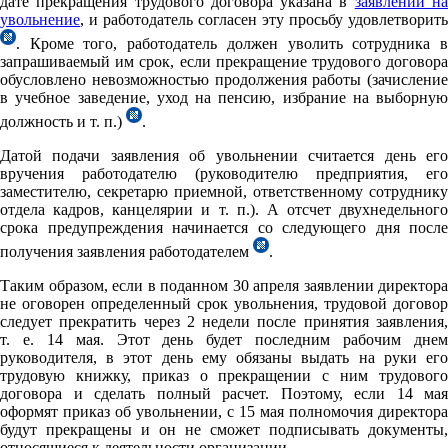
дате прекращения трудового договора указана в
заявлении н
увольнение
, и работодатель согласен эту просьбу удовлетворить
. Кроме того, работодатель должен уволить сотрудника в
запрашиваемый им срок, если прекращение трудового договора
обусловлено невозможностью продолжения работы (зачисление
в учебное заведение, уход на пенсию, избрание на выборную
должность и т. п.)
.
Датой подачи заявления об увольнении считается день его
вручения работодателю (руководителю предприятия, его
заместителю, секретарю приемной, ответственному сотруднику
отдела кадров, канцелярии и т. п.). А отсчет двухнедельного
срока предупреждения начинается со следующего дня после
получения заявления работодателем
.
Таким образом, если в поданном 30 апреля заявлении директора
не оговорен определенный срок увольнения, трудовой договор
следует прекратить через 2 недели после принятия заявления,
т. е. 14 мая. Этот день будет последним рабочим днем
руководителя, в этот день ему обязаны выдать на руки его
трудовую книжку, приказ о прекращении с ним трудового
договора и сделать полный расчет. Поэтому, если 14 мая
оформят приказ об увольнении, с 15 мая полномочия директора
будут прекращены и он не сможет подписывать документы,
относящиеся к деятельности организации.