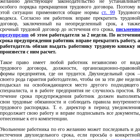
желанию действующее законодательство не устанавливает
особого порядка прекращения трудового договора. Поэтому в
этой ситуации применяются общие нормы
ст. 99
Трудовог
кодекса. Согласно им работник вправе прекратить трудовой
договор, заключенный на неопределенный срок, а также
срочный трудовой договор до истечения его срока,
письменно
предупредив
об этом работодателя за 2 недели. По истечении
срока предупреждения работник вправе прекратить работу, а
работодатель обязан выдать работнику трудовую книжку и
произвести с ним расчет.
Такое право имеет любой работник независимо от вида
трудового договора, должности, организационно-правовой
формы предприятия, где он трудится. Двухнедельный срок –
своего рода гарантия работодателю, чтобы он за эти две недели
подыскал на освобождающееся место другого подходящего
специалиста, и в работе предприятия не случилось простоя. В
течение срока предупреждения работник должен выполнять
свои трудовые обязанности и соблюдать правила внутреннего
трудового распорядка. Т. е. директор в период уведомления
продолжает свою работу и вправе подписывать все документы,
отнесенные к его компетенции.
Увольнение работника по его желанию может последовать и до
истечения двухнедельного срока, если просьба о конкретной