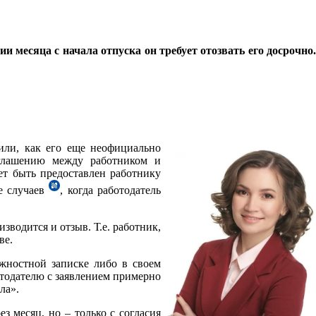
 месяца с начала отпуска он требует отозвать его досрочно.
или, как его еще неофициально
соглашению между работником и
ет быть предоставлен работнику
е случаев
, когда работодатель
зводится и отзыв. Т.е. работник,
ве.
лжностной записке либо в своем
ботодателю с заявлением примерно
ла».
з месяц, но – только с согласия