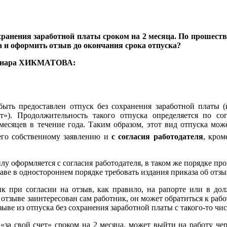
ранения заработной платы сроком на 2 месяца. По прошествии
а и оформить отзыв до окончания срока отпуска?
 Ленара ХИКМАТОВА:
ть предоставлен отпуск без сохранения заработной платы (
ет»). Продолжительность такого отпуска определяется по 
есяцев в течение года. Таким образом, этот вид отпуска мож
его собственному заявлению и
с согласия работодателя
, кром
у оформляется с согласия работодателя, в таком же порядке прои
аве в одностороннем порядке требовать издания приказа об отзы
ик при согласии на отзыв, как правило, на рапорте или в до
в отзыве заинтересован сам работник, он может обратиться к ра
ве из отпуска без сохранения заработной платы с такого-то чис
за свой счет» сроком на 2 месяца, может выйти на работу чере