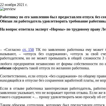
22 ноября 2021 г.
Работнику по его заявлению был предоставлен отпуск без сох
Обязан ли работодатель удовлетворить требование работник
На вопрос ответила эксперт «Нормы» по трудовому праву
– «Согласно
ст. 150
ТК по заявлению работника ему может бы
называют, – «отпуск без содержания», «отпуск за свой сч
работодателем, но не может превышать в общей сложности 3 м
любого предприятия независимо от формы собственности по 
обязан
оформить такой отпуск по желанию работника.
Соответственно, если отпуск «без содержания» по общему правил
находящийся в отпуске без сохранения заработной платы, не впр
Если в отзыве работника заинтересован работодатель, работн
заявлении указывает, что не возражает против отзыва. Если же 
такого содержания: «… прошу удовлетворить мою просьбу об отзы
Таким образом, сотрудник, которому был предоставлен отпуск «