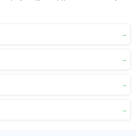
→
→
→
→