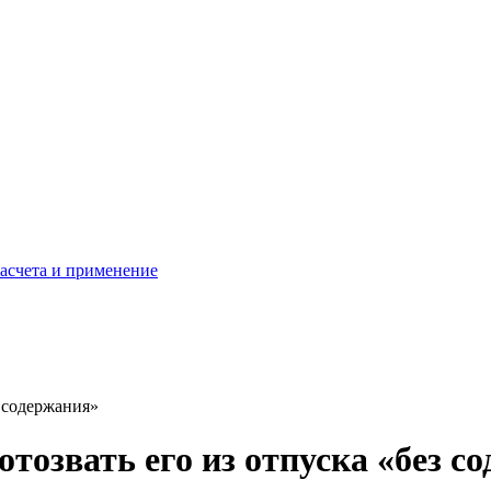
расчета и применение
з содержания»
тозвать его из отпуска «без с