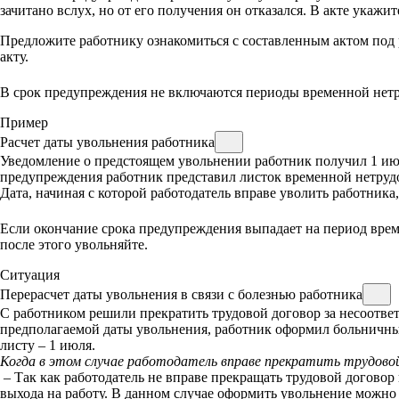
зачитано вслух, но от его получения он отказался. В акте укажит
Предложите работнику ознакомиться с составленным актом под 
акту.
В срок предупреждения не включаются периоды временной нетр
Пример
Расчет даты увольнения работника
Уведомление о предстоящем увольнении работник получил 1 июля
предупреждения работник представил листок временной нетруд
Дата, начиная с которой работодатель вправе уволить работника,
Если окончание срока предупреждения выпадает на период врем
после этого увольняйте.
Ситуация
Перерасчет даты увольнения в связи с болезнью работника
С работником решили прекратить трудовой договор за несоотве
предполагаемой даты увольнения, работник оформил больничный
листу – 1 июля.
Когда в этом случае работодатель вправе прекратить трудовой
– Так как работодатель не вправе прекращать трудовой догово
выхода на работу. В данном случае оформить увольнение можно 