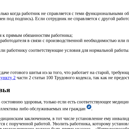
только когда работник не справляется с теми функциональными о
н под подпись). Если сотрудник не справляется с другой работо
я к прямым обязанностям работника;
работодателя в связи с производственной необходимостью или 
чили работнику соответствующие условия для нормальной работы
аче готового шитья из-за того, что работает на старой, требую
пункту 2
части 2 статьи 100 Трудового кодекса, так как не предо
вья
о состоянию здоровья, только если есть соответствующее медиц
коллектива либо обслуживаемых им граждан
.
едицинским заключением, в тот числе установление ему инвалид
ется с порученной работой. Уволить работника, которому устано
в медзаключении должно быть прямо указано – «Нетрудоспособен