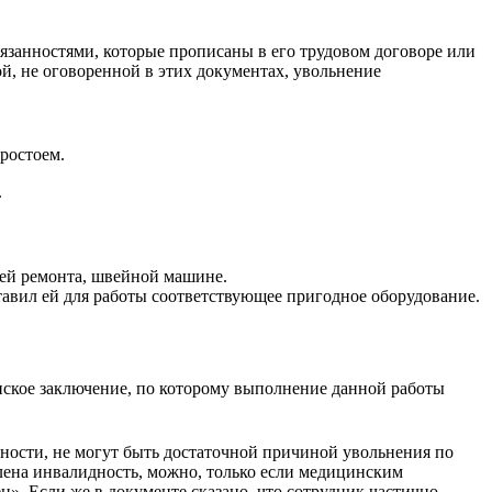
бязанностями, которые прописаны в его трудовом договоре или
й, не оговоренной в этих документах, увольнение
простоем.
.
щей ремонта, швейной машине.
ставил ей для работы соответствующее пригодное оборудование.
инское заключение, по которому выполнение данной работы
ности, не могут быть достаточной причиной увольнения по
влена инвалидность, можно, только если медицинским
». Если же в документе сказано, что сотрудник частично