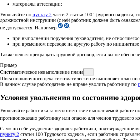
материалы аттестации;
Увольняйте по
пункту 2
части 2 статьи 100 Трудового кодекса, 
должностной инструкции (с ней работник должен быть ознакомле
не допускается. Например
:
при выполнении поручения руководителя, не относящегос
при временном переводе на другую работу по инициативе 
Также нельзя прекращать трудовой договор, если вы не обеспе
Пример
Систематическое невыполнение плана
Швея пошивочного цеха систематически не выполняет план по сд
В данном случае работодатель не вправе уволить работницу по
Условия увольнения по состоянию здоро
Увольняйте работника за несоответствие выполняемой работе п
противопоказано работнику или опасно для членов трудового 
Само по себе ухудшение здоровья работника, подтвержденное м
пункту 2
статьи 100 Трудового кодекса , если работник справля
заключением он признан полностью нетрудоспособным. То есть 