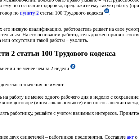
 ему по состоянию здоровья, предложите ему такую работу (при 
оговор по
пункту 2
статьи 100 Трудового кодекса
.
х его низкую квалификацию, работодатель решает на свое усмо
язательным. На его основании работодатель должен принять со
 или отсутствии такой работы – уволить.
и 2 статьи 100 Трудового кодекса
ьнении не менее чем за 2 недели
.
дического значения не имеют.
ь на работу не менее одного рабочего дня в неделю с сохранени
ивном договоре (ином локальном акте) или по соглашению межд
лять работнику, решайте с учетом взаимных интересов. Принято
нее двух свидетелей – работников предприятия. Составьте
акт
о 