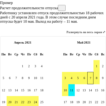
Пример
Расчет продолжительности отпуска
Работнику установлен отпуск продолжительностью 18 рабочих
дней с 20 апреля 2021 года. В этом случае последним днем
отпуска будет 10 мая. Выход на работу – 11 мая.
Развернуть на весь экран ⤢
Апрель 2021
Май 2021
Пн
Вт
Ср
Чт
Пт
Сб
Вс
Пн
Вт
Ср
Чт
Пт
Сб
Вс
1
2
3
4
1
2
5
6
7
8
9
10
11
3
4
5
6
8
9
7
12
13
14
15
16
17
18
10
11
12
13
14
15
16
19
20
21
22
23
24
25
17
18
19
20
21
22
23