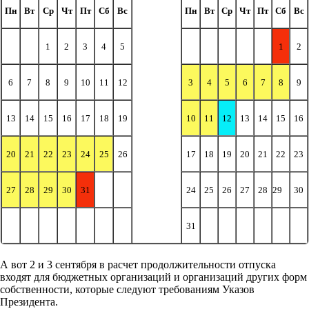
Пн
Вт
Ср
Чт
Пт
Сб
Вс
Пн
Вт
Ср
Чт
Пт
Сб
Вс
1
2
3
4
5
1
2
6
7
8
9
10
11
12
3
4
5
6
7
8
9
13
14
15
16
17
18
19
10
11
12
13
14
15
16
20
21
22
23
24
25
26
17
18
19
20
21
22
23
27
28
29
30
31
24
25
26
27
28
29
30
31
А вот 2 и 3 сентября в расчет продолжительности отпуска
входят для бюджетных организаций и организаций других форм
собственности, которые следуют требованиям Указов
Президента.