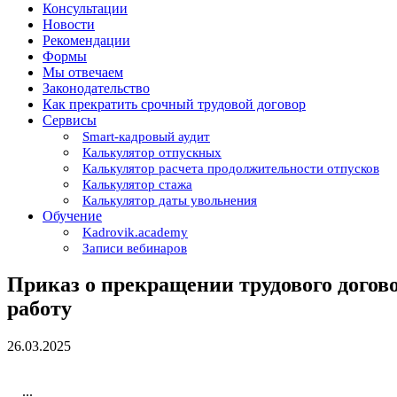
Консультации
Новости
Рекомендации
Формы
Мы отвечаем
Законодательство
Как прекратить срочный трудовой договор
Сервисы
Smart-кадровый аудит
Калькулятор отпускных
Калькулятор расчета продолжительности отпусков
Калькулятор стажа
Калькулятор даты увольнения
Обучение
Kadrovik.academy
Записи вебинаров
Приказ о прекращении трудового догово
работу
26.03.2025
...