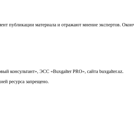
ент публикации материала и отражают мнение экспертов. Оконч
й консультант», ЭСС «Buxgalter PRO», сайта buxgalter.uz.
ией ресурса запрещено.