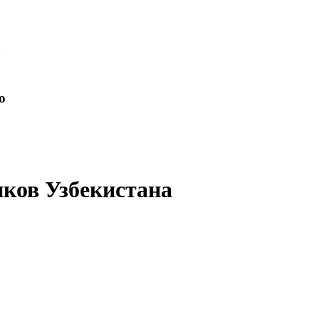
o
иков Узбекистана