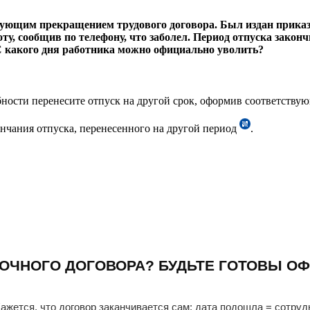
едующим прекращением трудового договора. Был издан приказ
ту, сообщив по телефону, что заболел. Период отпуска закон
 С какого дня работника можно официально уволить?
обности перенесите отпуск на другой срок, оформив соответств
ончания отпуска, перенесенного на другой период
.
ОЧНОГО ДОГОВОРА? БУДЬТЕ ГОТОВЫ ОФ
ажется, что договор заканчивается сам: дата подошла = сотруд