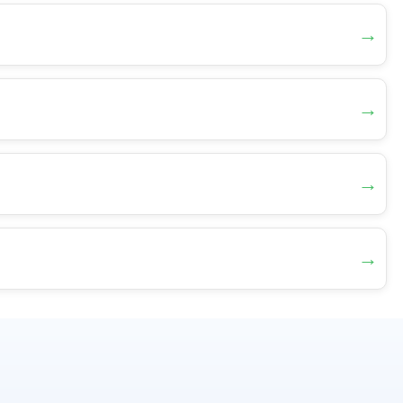
→
→
→
→