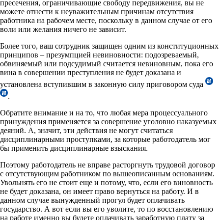
пресечения, ограничивающие свободу передвижения, вы не
можете отнести к неуважительным причинам отсутствия
работника на рабочем месте, поскольку в данном случае от его
воли или желания ничего не зависит.
Более того, ваш сотрудник защищен одним из конституционных
принципов – презумпцией невиновности: подозреваемый,
обвиняемый или подсудимый считается невиновным, пока его
вина в совершении преступления не будет доказана и
установлена вступившим в законную силу приговором суда
.
Обратите внимание и на то, что любая мера процессуального
принуждения применяется за совершение уголовно наказуемых
деяний. А, значит, эти действия не могут считаться
дисциплинарными проступками, за которые работодатель мог
бы применить дисциплинарные взыскания.
Поэтому работодатель не вправе расторгнуть трудовой договор
с отсутствующим работником по вышеописанным основаниям.
Увольнять его не стоит еще и потому, что, если его виновность
не будет доказана, он имеет право вернуться на работу. И в
данном случае вынужденный прогул будет оплачивать
государство. А вот если вы его уволите, то по восстановлению
на работе именно вы будете оплачивать заработную плату за