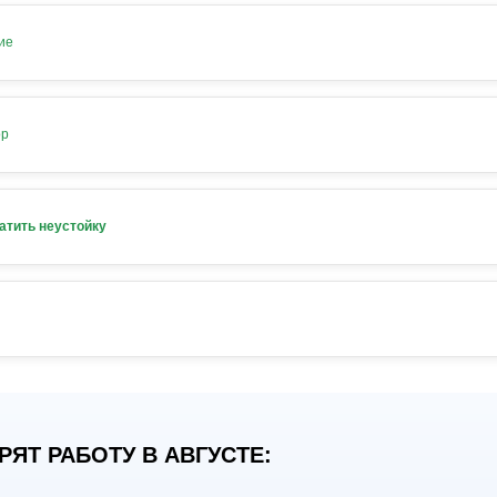
ие
ор
атить неустойку
ЯТ РАБОТУ В АВГУСТЕ: