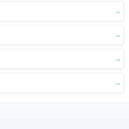
→
→
→
→