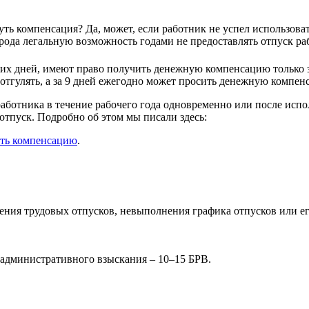
ть компенсация? Да, может, если работник не успел использова
рода легальную возможность годами не предоставлять отпуск ра
чих дней, имеют право получить денежную компенсацию только 
 отгулять, а за 9 дней ежегодно может просить денежную компен
ботника в течение рабочего года одновременно или после исполь
отпуск. Подробно об этом мы писали здесь:
ить компенсацию
.
ения трудовых отпусков, невыполнения графика отпусков или ег
 административного взыскания – 10–15 БРВ.