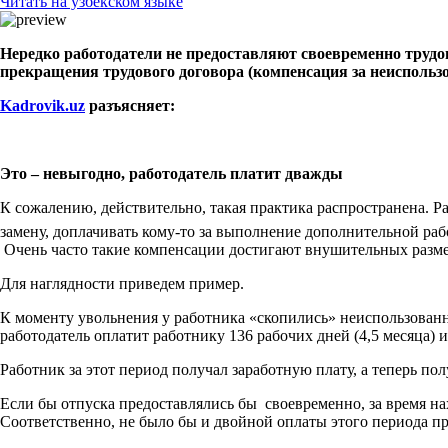
Читать на узбекском языке
Нередко работодатели не предоставляют своевременно трудо
прекращения трудового договора (компенсация за неиспользо
Kadrovik.
uz
разъясняет:
Это – невыгодно, работодатель платит дважды
К сожалению, действительно, такая практика распространена. Р
замену, доплачивать кому-то за выполнение дополнительной ра
Очень часто такие компенсации достигают внушительных разме
Для наглядности приведем пример.
К моменту увольнения у работника «скопились» неиспользованные
работодатель оплатит работнику 136 рабочих дней (4,5 месяца) 
Работник за этот период получал заработную плату, а теперь п
Если бы отпуска предоставлялись бы своевременно, за время на
Соответственно, не было бы и двойной оплаты этого периода п