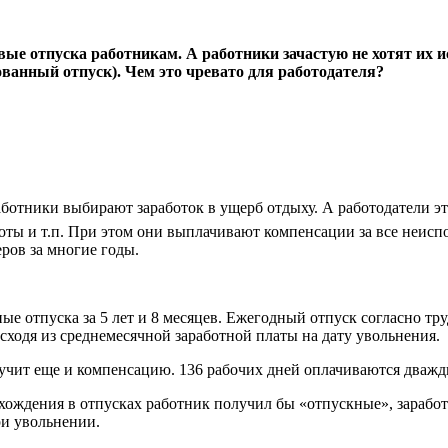
вые отпуска работникам. А работники зачастую не хотят их 
ванный отпуск). Чем это чревато для работодателя?
аботники выбирают заработок в ущерб отдыху. А работодатели э
боты и т.п. При этом они выплачивают компенсации за все неис
ров за многие годы.
 отпуска за 5 лет и 8 месяцев. Ежегодный отпуск согласно труд
исходя из среднемесячной заработной платы на дату увольнения.
олучит еще и компенсацию. 136 рабочих дней оплачиваются дважд
хождения в отпусках работник получил бы «отпускные», заработн
ри увольнении.