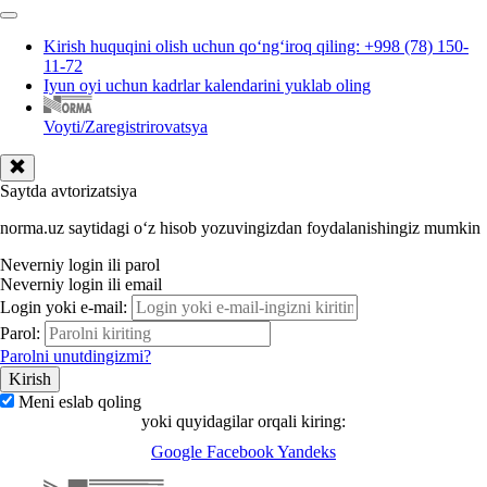
Kirish huquqini olish uchun qoʻngʻiroq qiling: +998 (78) 150-
11-72
Iyun oyi uchun kadrlar kalendarini yuklab oling
Voyti/Zaregistrirovatsya
Saytda avtorizatsiya
norma.uz saytidagi oʻz hisob yozuvingizdan foydalanishingiz mumkin
Neverniy login ili parol
Neverniy login ili email
Login yoki e-mail:
Parol:
Parolni unutdingizmi?
Meni eslab qoling
yoki quyidagilar orqali kiring:
Google
Facebook
Yandeks