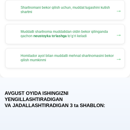
Shartnomani bekor qilish uchun, muddat tugashini kutish
→
shartmi
Muddatli shartnoma muddatidan oldin bekor qilinganda
→
qachon
neustoyka toʻlashga
toʻgʻri keladi
Homilador ayol bilan muddatli mehnat shartnomasini bekor
→
qilish mumkinmi
AVGUST OYIDA ISHINGIZNI
YENGILLASHTIRADIGAN
VA JADALLASHTIRADIGAN 3
ta
SHABLON: