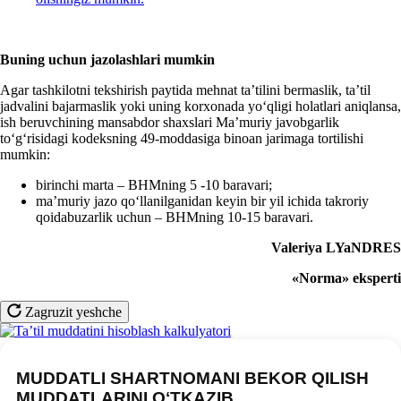
Buning uchun jazolashlari mumkin
Agar tashkilotni tekshirish paytida mehnat ta’tilini bermaslik, ta’til
jadvalini bajarmaslik yoki uning korхonada yoʻqligi holatlari aniqlansa,
ish beruvchining mansabdor shaхslari Ma’muriy javobgarlik
toʻgʻrisidagi kodeksning 49-moddasiga binoan jarimaga tortilishi
mumkin:
birinchi marta – BHMning 5 -10 baravari;
ma’muriy jazo qoʻllanilganidan keyin bir yil ichida takroriy
qoidabuzarlik uchun – BHMning 10-15 baravari.
Valeriya LYaNDRES
«Norma» eksperti
Zagruzit yeshche
MUDDATLI SHARTNOMANI BEKOR QILISH
MUDDATLARINI OʻTKAZIB