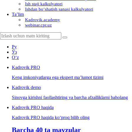
Ish staji kalkulyatori
Ishdan boʻshatish sanasi kalkulyatori
Ta’lim
Kadrovik.academy
webinar.cpr.uz
Ру
Ўз
Oʻz
Kadrovik
PRO
Keng imkoniyatlarga ega ekspert ma’lumot tizimi
Kadrovik
demo
Sinovga kirishni faollashtiring va barcha afzalliklarni baholang
Kadrovik PRO haqida
Kadrovik PRO haqida koʻproq bilib oling
Barcha 40 ta mavzular