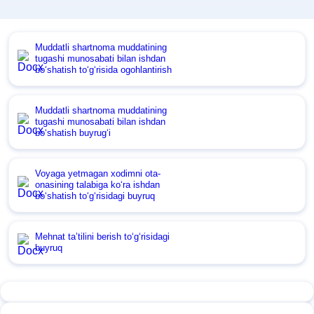
Muddatli shartnoma muddatining
tugashi munosabati bilan ishdan
boʻshatish toʻgʻrisida ogohlantirish
Muddatli shartnoma muddatining
tugashi munosabati bilan ishdan
boʻshatish buyrugʻi
Voyaga yetmagan хodimni ota-
onasining talabiga koʻra ishdan
boʻshatish toʻgʻrisidagi buyruq
Mehnat ta’tilini berish toʻgʻrisidagi
buyruq