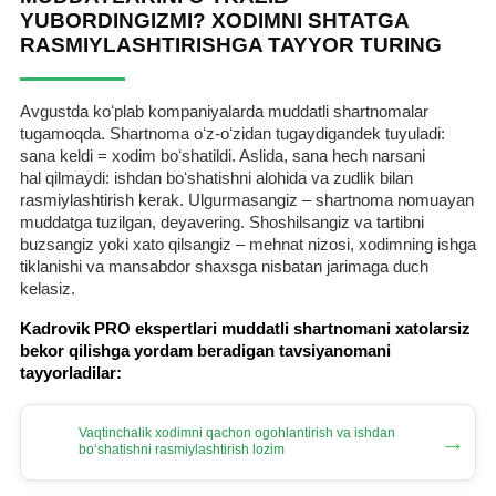
YUBORDINGIZMI? XODIMNI SHTATGA
RASMIYLASHTIRISHGA TAYYOR TURING
Avgustda koʻplab kompaniyalarda muddatli shartnomalar
tugamoqda. Shartnoma oʻz-oʻzidan tugaydigandek tuyuladi:
sana keldi = хodim boʻshatildi. Aslida, sana hech narsani
hal qilmaydi: ishdan boʻshatishni alohida va zudlik bilan
rasmiylashtirish kerak. Ulgurmasangiz – shartnoma nomuayan
muddatga tuzilgan, deyavering. Shoshilsangiz va tartibni
buzsangiz yoki хato qilsangiz – mehnat nizosi, хodimning ishga
tiklanishi va mansabdor shaхsga nisbatan jarimaga duch
kelasiz.
Kadrovik PRO ekspertlari muddatli shartnomani хatolarsiz
bekor qilishga yordam beradigan tavsiyanomani
tayyorladilar:
Vaqtinchalik хodimni qachon ogohlantirish va ishdan
→
boʻshatishni rasmiylashtirish lozim