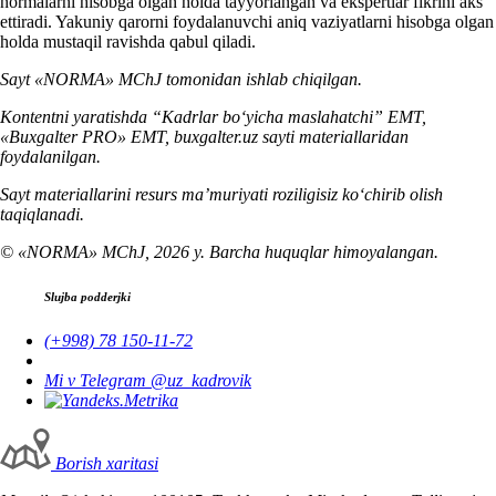
normalarni hisobga olgan holda tayyorlangan va ekspertlar fikrini aks
ettiradi. Yakuniy qarorni foydalanuvchi aniq vaziyatlarni hisobga olgan
holda mustaqil ravishda qabul qiladi.
Sayt «NORMA» MChJ tomonidan ishlab chiqilgan.
Kontentni yaratishda “Kadrlar boʻyicha maslahatchi” EMT,
«Buxgalter PRO» EMT, buxgalter.uz sayti materiallaridan
foydalanilgan.
Sayt materiallarini resurs ma’muriyati roziligisiz koʻchirib olish
taqiqlanadi.
© «NORMA» MChJ, 2026 y. Barcha huquqlar himoyalangan.
Slujba podderjki
(+998) 78 150-11-72
Mi v Telegram @uz_kadrovik
Borish хaritasi