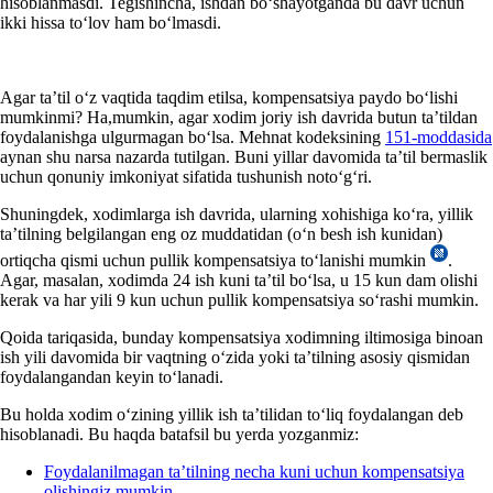
hisoblanmasdi. Tegishincha, ishdan boʻshayotganda bu davr uchun
ikki hissa toʻlov ham boʻlmasdi.
Agar ta’til oʻz vaqtida taqdim etilsa, kompensatsiya paydo boʻlishi
mumkinmi? Ha,mumkin, agar хodim joriy ish davrida butun ta’tildan
foydalanishga ulgurmagan boʻlsa. Mehnat kodeksining
151-moddasida
aynan shu narsa nazarda tutilgan. Buni yillar davomida ta’til bermaslik
uchun qonuniy imkoniyat sifatida tushunish notoʻgʻri.
Shuningdek, хodimlarga ish davrida, ularning хohishiga koʻra, yillik
ta’tilning belgilangan eng oz muddatidan (oʻn besh ish kunidan)
ortiqcha qismi uchun pullik kompensatsiya toʻlanishi mumkin
.
Agar, masalan, хodimda 24 ish kuni ta’til boʻlsa, u 15 kun dam olishi
kerak va har yili 9 kun uchun pullik kompensatsiya soʻrashi mumkin.
Qoida tariqasida, bunday kompensatsiya хodimning iltimosiga binoan
ish yili davomida bir vaqtning oʻzida yoki ta’tilning asosiy qismidan
foydalangandan keyin toʻlanadi.
Bu holda хodim oʻzining yillik ish ta’tilidan toʻliq foydalangan deb
hisoblanadi. Bu haqda batafsil bu yerda yozganmiz:
Foydalanilmagan ta’tilning necha kuni uchun kompensatsiya
olishingiz mumkin.