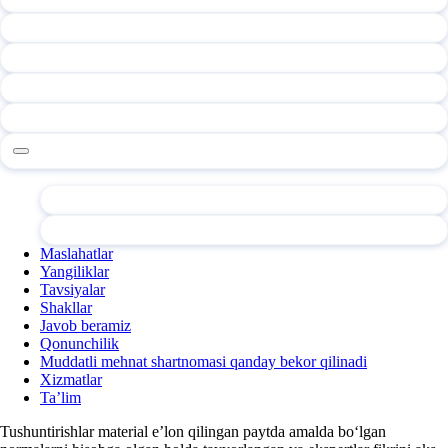
Maslahatlar
Yangiliklar
Tavsiyalar
Shakllar
Javob beramiz
Qonunchilik
Muddatli mehnat shartnomasi qanday bekor qilinadi
Xizmatlar
Ta’lim
Tushuntirishlar material e’lon qilingan paytda amalda boʻlgan