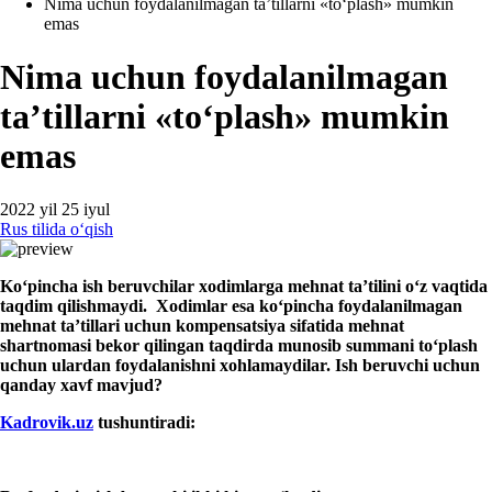
Nima uchun foydalanilmagan ta’tillarni «toʻplash» mumkin
emas
Nima uchun foydalanilmagan
ta’tillarni «toʻplash» mumkin
emas
2022 yil 25 iyul
Rus tilida oʻqish
Koʻpincha ish beruvchilar хodimlarga mehnat ta’tilini oʻz vaqtida
taqdim qilishmaydi. Xodimlar esa koʻpincha foydalanilmagan
mehnat ta’tillari uchun kompensatsiya sifatida mehnat
shartnomasi bekor qilingan taqdirda munosib summani toʻplash
uchun ulardan foydalanishni хohlamaydilar. Ish beruvchi uchun
qanday хavf mavjud?
Kadrovik.uz
tushuntiradi: