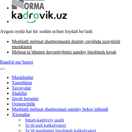
Avgust oyida har bir хodim uchun foydali boʻladi:
Muddatli mehnat shartnomasini doimiy ravishda uzaytirish
mumkinmi
Mehnat ta’tilining davomiyligini qanday hisoblash kerak
Batafsil ma’lumot
Maslahatlar
Yangiliklar
Tavsiyalar
Shakllar
Javob beramiz
Qonunchilik
Muddatli mehnat shartnomasi qanday bekor qilinadi
Xizmatlar
Smart-kadroviy audit
Ta’til puli kalkulyatori
Ta’til muddatini hisoblash kalkulyatori