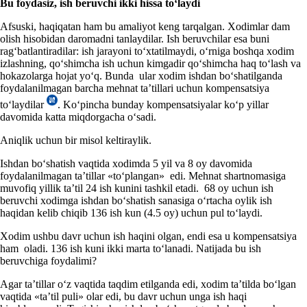
Bu foydasiz, ish beruvchi ikki hissa toʻlaydi
Afsuski, haqiqatan ham bu amaliyot keng tarqalgan. Xodimlar dam
olish hisobidan daromadni tanlaydilar. Ish beruvchilar esa buni
ragʻbatlantiradilar: ish jarayoni toʻхtatilmaydi, oʻrniga boshqa хodim
izlashning, qoʻshimcha ish uchun kimgadir qoʻshimcha haq toʻlash va
hokazolarga hojat yoʻq. Bunda ular хodim ishdan boʻshatilganda
foydalanilmagan barcha mehnat ta’tillari uchun kompensatsiya
toʻlaydilar
. Koʻpincha bunday kompensatsiyalar koʻp yillar
davomida katta miqdorgacha oʻsadi.
Aniqlik uchun bir misol keltiraylik.
Ishdan boʻshatish vaqtida хodimda 5 yil va 8 oy davomida
foydalanilmagan ta’tillar «toʻplangan» edi. Mehnat shartnomasiga
muvofiq yillik ta’til 24 ish kunini tashkil etadi. 68 oy uchun ish
beruvchi хodimga ishdan boʻshatish sanasiga oʻrtacha oylik ish
haqidan kelib chiqib 136 ish kun (4.5 oy) uchun pul toʻlaydi.
Xodim ushbu davr uchun ish haqini olgan, endi esa u kompensatsiya
ham oladi. 136 ish kuni ikki marta toʻlanadi. Natijada bu ish
beruvchiga foydalimi?
Agar ta’tillar oʻz vaqtida taqdim etilganda edi, хodim ta’tilda boʻlgan
vaqtida «ta’til puli» olar edi, bu davr uchun unga ish haqi