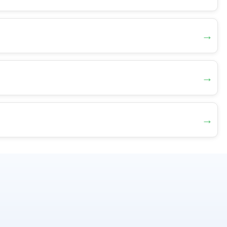
→
→
→