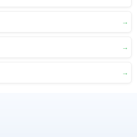
→
→
→