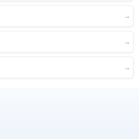
→
→
→