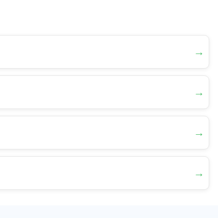
→
→
→
→