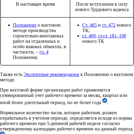
В настоящее время
После вступления в силу
нового Трудового кодекса
Положение
о вахтовом
Ст. 465
и
ст. 472
нового
методе производства
ТК;
строительно-монтажных
ст. 469
,
ст.ст. 181–190
работ на отдаленных и
нового ТК
особо важных объектах, в
частности, –
гл. 4
Положения;
Также есть
Экспертные рекомендации
к Положению о вахтовом
методе.
При вахтовой форме организации работ применяется
суммированный учет рабочего времени за месяц, квартал или
иной более длительный период, но не более года
.
Нормальное количество часов, которое работник должен
отрабатывать в учетном периоде, определяется исходя из нормы
рабочего времени при 5-дневной рабочей неделе согласно
утвержденному календарю рабочего времени на данный период