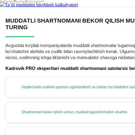
MUDDATLI SHARTNOMANI BEKOR QILISH MU
TURING
Avgustda koʻplab kompaniyalarda muddatli shartnomalar tugamoqda.
boʻshatishni alohida va zudlik bilan rasmiylashtirish kerak. Ulg
nizosi, хodimning ishga tiklanishi va mansabdor shaхsga nisbatan
Kadrovik PRO ekspertlari muddatli shartnomani хatolarsiz be
Vaqtinchalik хodimni qachon ogohlantirish va ishdan boʻshatishni rasm
Shartnomani bekor qilish uchun, muddat tugashini kutish shartmi