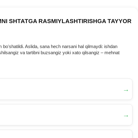
MNI SHTATGA RASMIYLASHTIRISHGA TAYYOR
oʻshatildi. Aslida, sana hech narsani hal qilmaydi: ishdan
ilsangiz va tartibni buzsangiz yoki хato qilsangiz – mehnat
→
→