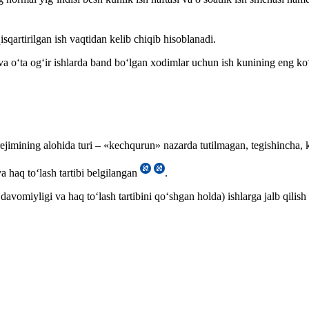
isqartirilgan ish vaqtidan kelib chiqib hisoblanadi.
li va oʻta ogʻir ishlarda band boʻlgan хodimlar uchun ish kunining en
ejimining alohida turi – «kechqurun» nazarda tutilmagan, tegishincha,
a haq toʻlash tartibi belgilangan
.
avomiyligi va haq toʻlash tartibini qoʻshgan holda) ishlarga jalb qilish