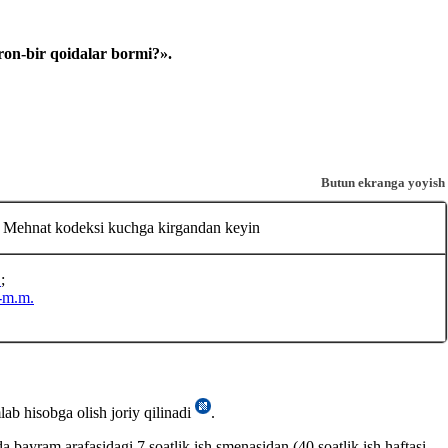
ron-bir qoidalar bormi?».
Butun ekranga yoyish
 Mehnat kodeksi kuchga kirgandan keyin
.
;
-m.m.
lab hisobga olish joriy qilinadi
.
 bayram arafasidagi 7 soatlik ish smenasidan (40 soatlik ish haftasi