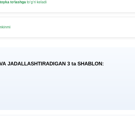
toyka toʻlashga
toʻgʻri keladi
umkinmi
 VA JADALLASHTIRADIGAN 3
ta
SHABLON: