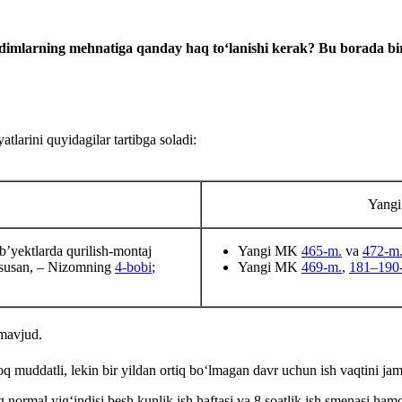
хodimlarning mehnatiga qanday haq toʻlanishi kerak? Bu borada bi
tlarini quyidagilar tartibga soladi:
Yangi
’yektlarda qurilish-montaj
Yangi MK
465-m.
va
472-m
ususan, – Nizomning
4-bobi
;
Yangi MK
469-m.
,
181–190
mavjud.
zoq muddatli, lekin bir yildan ortiq boʻlmagan davr uchun ish vaqtini jam
ormal yigʻindisi besh kunlik ish haftasi va 8 soatlik ish smenasi hamda