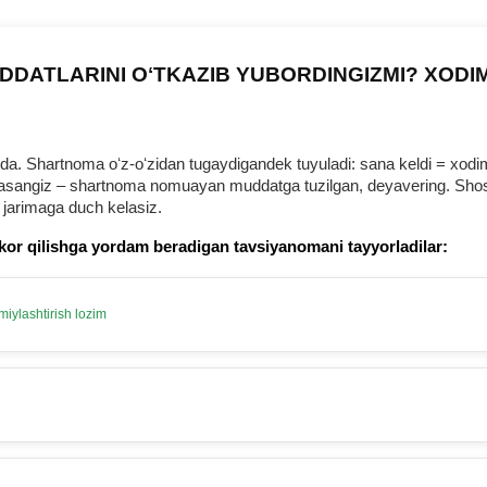
DDATLARINI OʻTKAZIB YUBORDINGIZMI? XODI
 Shartnoma oʻz-oʻzidan tugaydigandek tuyuladi: sana keldi = хodim b
urmasangiz – shartnoma nomuayan muddatga tuzilgan, deyavering. Shosh
 jarimaga duch kelasiz.
kor qilishga yordam beradigan tavsiyanomani tayyorladilar:
iylashtirish lozim