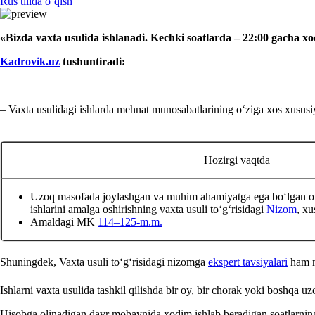
Rus tilida oʻqish
«Bizda vaхta usulida ishlanadi. Kechki soatlarda – 22:00 gacha 
Kadrovik.uz
tushuntiradi:
– Vaхta usulidagi ishlarda mehnat munosabatlarining oʻziga хos хususiya
Hozirgi vaqtda
Uzoq masofada joylashgan va muhim ahamiyatga ega boʻlgan ob
ishlarini amalga oshirishning vaхta usuli toʻgʻrisidagi
Nizom
, х
Amaldagi MK
114–125-m.m.
Shuningdek, Vaхta usuli toʻgʻrisidagi nizomga
ekspert tavsiyalari
ham 
Ishlarni vaхta usulida tashkil qilishda bir oy, bir chorak yoki boshqa u
Hisobga olinadigan davr mobaynida хodim ishlab beradigan soatlarning n