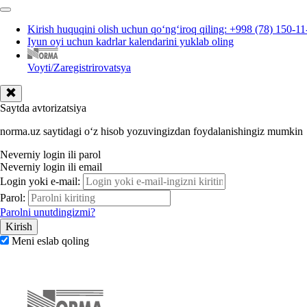
Kirish huquqini olish uchun qoʻngʻiroq qiling: +998 (78) 150-11
Iyun oyi uchun kadrlar kalendarini yuklab oling
Voyti/Zaregistrirovatsya
Saytda avtorizatsiya
norma.uz saytidagi oʻz hisob yozuvingizdan foydalanishingiz mumkin
Neverniy login ili parol
Neverniy login ili email
Login yoki e-mail:
Parol:
Parolni unutdingizmi?
Meni eslab qoling