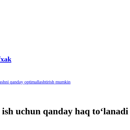
fхak
lashni qanday optimallashtirish mumkin
i ish uchun qanday haq toʻlanadi