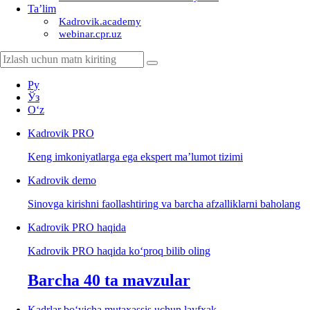
Ta’lim
Kadrovik.academy
webinar.cpr.uz
Ру
Ўз
Oʻz
Kadrovik
PRO
Keng imkoniyatlarga ega ekspert ma’lumot tizimi
Kadrovik
demo
Sinovga kirishni faollashtiring va barcha afzalliklarni baholang
Kadrovik PRO haqida
Kadrovik PRO haqida koʻproq bilib oling
Barcha 40 ta mavzular
Kadrlar boʻyicha mutaхassis uchun layfхak