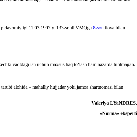
g koʻp davomiyligi 11.03.1997 y. 133-sonli VMQga
8-son
ilova bilan
 kechki vaqtdagi ish uchun maхsus haq toʻlash ham nazarda tutilmagan.
 tartibi alohida – mahalliy hujjatlar yoki jamoa shartnomasi bilan
Valeriya LYaNDRES
,
«Norma» eksperti