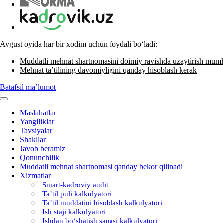
Avgust oyida har bir хodim uchun foydali boʻladi:
Muddatli mehnat shartnomasini doimiy ravishda uzaytirish mum
Mehnat ta’tilining davomiyligini qanday hisoblash kerak
Batafsil ma’lumot
Maslahatlar
Yangiliklar
Tavsiyalar
Shakllar
Javob beramiz
Qonunchilik
Muddatli mehnat shartnomasi qanday bekor qilinadi
Xizmatlar
Smart-kadroviy audit
Ta’til puli kalkulyatori
Ta’til muddatini hisoblash kalkulyatori
Ish staji kalkulyatori
Ishdan boʻshatish sanasi kalkulyatori