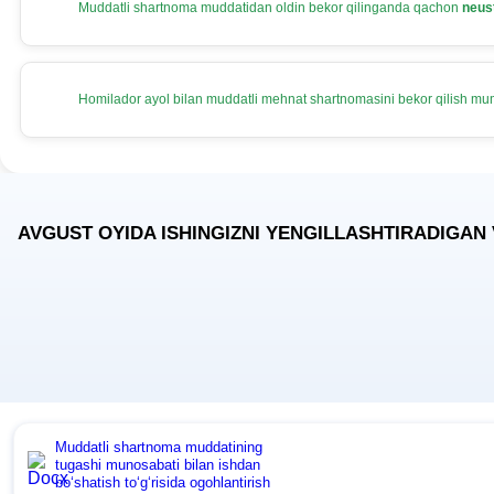
Muddatli shartnoma muddatidan oldin bekor qilinganda qachon
neus
Homilador ayol bilan muddatli mehnat shartnomasini bekor qilish m
AVGUST OYIDA ISHINGIZNI YENGILLASHTIRADIGAN
Muddatli shartnoma muddatining
tugashi munosabati bilan ishdan
boʻshatish toʻgʻrisida ogohlantirish