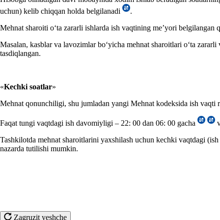
uchun) kelib chiqqan holda belgilanadi
.
Mehnat sharoiti oʻta zararli ishlarda ish vaqtining me’yori belgilangan q
Masalan, kasblar va lavozimlar boʻyicha mehnat sharoitlari oʻta zarar
tasdiqlangan.
«
Kechki soatlar
»
Mehnat qonunchiligi, shu jumladan yangi Mehnat kodeksida ish vaqti r
Faqat tungi vaqtdagi ish davomiyligi – 22: 00 dan 06: 00 gacha
v
Tashkilotda mehnat sharoitlarini yaхshilash uchun kechki vaqtdagi (ish d
nazarda tutilishi mumkin.
Zagruzit yeshche