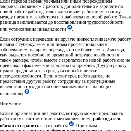
Если перевод вызван увечьем или иным повреждением
здоровья, связанным с работой, дополнительно к зарплате по
новой работе работодатель выплачивает работнику разницу
между прежним заработком и заработком по новой работе. Такая
разница выплачивается до восстановления трудоспособности
или установления инвалидности
.
Если сотрудник переведен на другую нижеоплачиваемую работу
в связи с туберкулезом или иным профессиональным
заболеванием, на время перевода, но не более чем за 2 месяца,
ему выдается пособие по временной нетрудоспособности в
таком размере, чтобы вместе с зарплатой по новой работе оно не
превышало фактической зарплаты по прежней. Другую работу
нужно предоставить в срок, указанный в листке
нетрудоспособности. Если в этот срок работодатель не
предоставил другую работу, сотруднику за пропущенные
вследствие этого дни пособие выплачивается на общих
основаниях
.
Внимание
Если в организации нет работы, которую можно предложить
работнику в соответствии с медзаключением,
работодатель
обязан
отстранить
его от работы
. При таком
отстранении
зарплата
работнику
не сохраняется
, что на наш