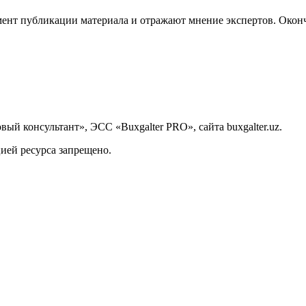
ент публикации материала и отражают мнение экспертов. Оконч
й консультант», ЭСС «Buxgalter PRO», сайта buxgalter.uz.
ией ресурса запрещено.