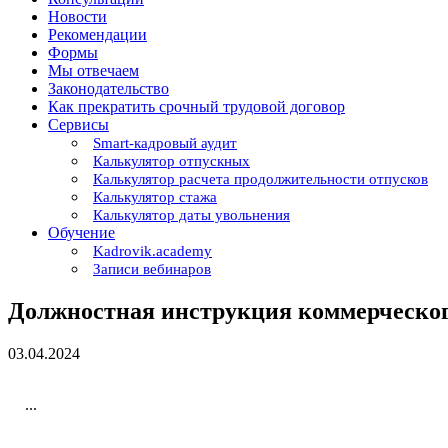
Новости
Рекомендации
Формы
Мы отвечаем
Законодательство
Как прекратить срочный трудовой договор
Сервисы
Smart-кадровый аудит
Калькулятор отпускных
Калькулятор расчета продолжительности отпусков
Калькулятор стажа
Калькулятор даты увольнения
Обучение
Kadrovik.academy
Записи вебинаров
Должностная инструкция коммерческог
03.04.2024
...