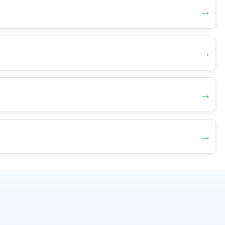
→
→
→
→