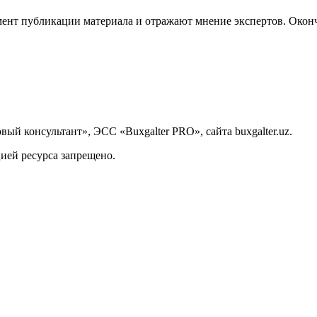
ент публикации материала и отражают мнение экспертов. Оконч
й консультант», ЭСС «Buxgalter PRO», сайта buxgalter.uz.
ией ресурса запрещено.