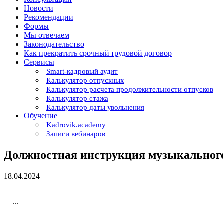
Новости
Рекомендации
Формы
Мы отвечаем
Законодательство
Как прекратить срочный трудовой договор
Сервисы
Smart-кадровый аудит
Калькулятор отпускных
Калькулятор расчета продолжительности отпусков
Калькулятор стажа
Калькулятор даты увольнения
Обучение
Kadrovik.academy
Записи вебинаров
Должностная инструкция музыкального
18.04.2024
...