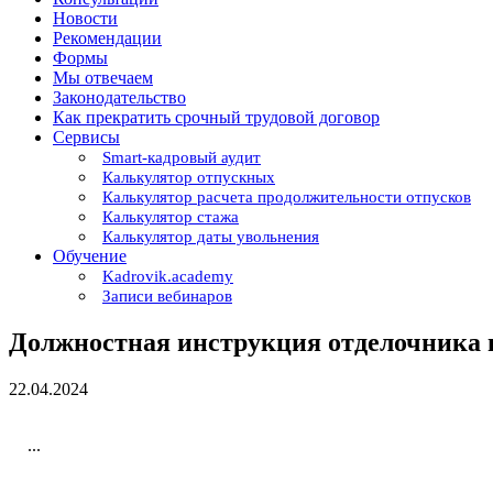
Новости
Рекомендации
Формы
Мы отвечаем
Законодательство
Как прекратить срочный трудовой договор
Сервисы
Smart-кадровый аудит
Калькулятор отпускных
Калькулятор расчета продолжительности отпусков
Калькулятор стажа
Калькулятор даты увольнения
Обучение
Kadrovik.academy
Записи вебинаров
Должностная инструкция отделочника 
22.04.2024
...