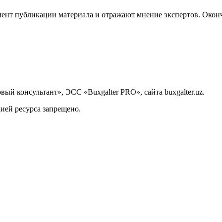
ент публикации материала и отражают мнение экспертов. Оконч
й консультант», ЭСС «Buxgalter PRO», сайта buxgalter.uz.
ией ресурса запрещено.