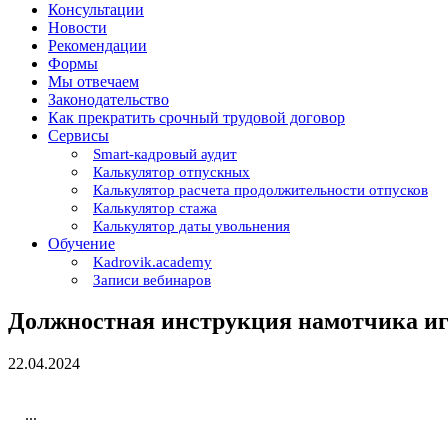
Консультации
Новости
Рекомендации
Формы
Мы отвечаем
Законодательство
Как прекратить срочный трудовой договор
Сервисы
Smart-кадровый аудит
Калькулятор отпускных
Калькулятор расчета продолжительности отпусков
Калькулятор стажа
Калькулятор даты увольнения
Обучение
Kadrovik.academy
Записи вебинаров
Должностная инструкция намотчика и
22.04.2024
...