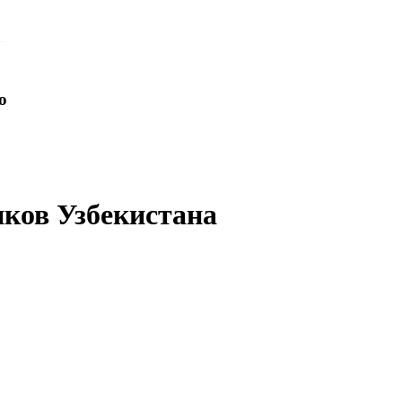
o
иков Узбекистана