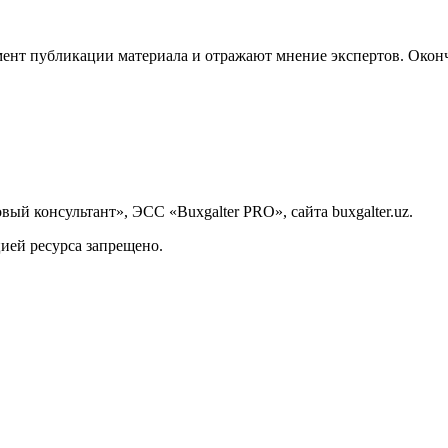
ент публикации материала и отражают мнение экспертов. Оконч
й консультант», ЭСС «Buxgalter PRO», сайта buxgalter.uz.
ией ресурса запрещено.