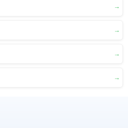
→
→
→
→