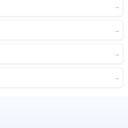
→
→
→
→