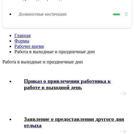
Должностные инструкции
Оплата труда
Главная
Формы
Представительные органы работников
Рабочее время
Работа в выходные и праздничные дни
Коллективный договор
Работа в выходные и праздничные дни
Трудовой договор
Приказ о привлечении работника к
работе в выходной день
Рабочее время
Отпуска
Заявление о предоставлении другого дня
Материальная ответственность
отдыха