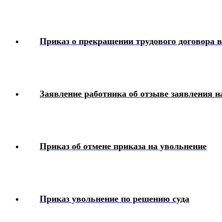
Дисциплинарные взыскания
Охрана труда
Приказ о прекращении трудового договора в
Медосмотр
Социальное обеспечение работников
Заявление работника об отзыве заявления н
Материальная помощь
Аттестация работников
Приказ об отмене приказа на увольнение
Локальные акты организации
Юридические вопросы
Приказ увольнение по решению суда
Чек-листы