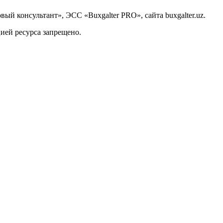
й консультант», ЭСС «Buxgalter PRO», сайта buxgalter.uz.
ией ресурса запрещено.