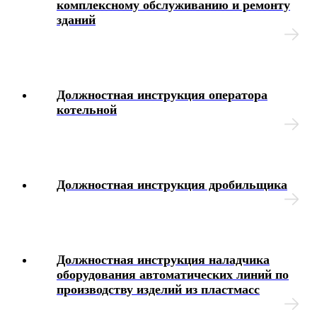
комплексному обслуживанию и ремонту
Дисциплинарные взыскания
зданий
Охрана труда
Медосмотр
Должностная инструкция оператора
котельной
Социальное обеспечение работников
Материальная помощь
Должностная инструкция дробильщика
Аттестация работников
Локальные акты организации
Должностная инструкция наладчика
Юридические вопросы
оборудования автоматических линий по
производству изделий из пластмасс
Чек-листы