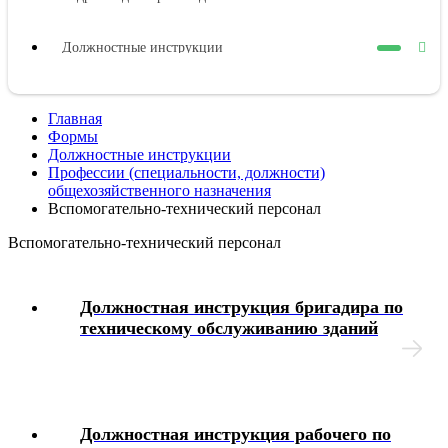
Должностные инструкции
Оплата труда
Главная
Формы
Представительные органы работников
Должностные инструкции
Профессии (специальности, должности)
общехозяйственного назначения
Коллективный договор
Вспомогательно-технический персонал
Вспомогательно-технический персонал
Трудовой договор
Должностная инструкция бригадира по
Рабочее время
техническому обслуживанию зданий
Отпуска
Материальная ответственность
Должностная инструкция рабочего по