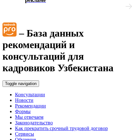
Дисциплинарные взыскания
Охрана труда
– База данных
Медосмотр
рекомендаций и
консультаций для
Социальное обеспечение работников
кадровиков Узбекистана
Материальная помощь
Toggle navigation
Аттестация работников
Консультации
Новости
Рекомендации
Локальные акты организации
Формы
Мы отвечаем
Юридические вопросы
Законодательство
Как прекратить срочный трудовой договор
Сервисы
Чек-листы
Обучение