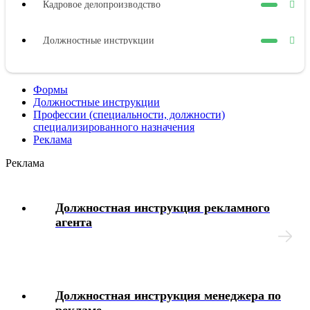
Кадровое делопроизводство
Должностные инструкции
Оплата труда
Формы
Должностные инструкции
Представительные органы работников
Профессии (специальности, должности)
специализированного назначения
Реклама
Коллективный договор
Реклама
Трудовой договор
Должностная инструкция рекламного
Рабочее время
агента
Отпуска
Материальная ответственность
Должностная инструкция менеджера по
рекламе