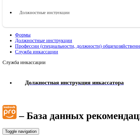
Должностные инструкции
Оплата труда
Формы
Должностные инструкции
Представительные органы работников
Профессии (специальности, должности) общехозяйственн
Служба инкассации
Коллективный договор
Служба инкассации
Трудовой договор
Должностная инструкция инкассатора
Рабочее время
Отпуска
– База данных рекомендац
Материальная ответственность
Toggle navigation