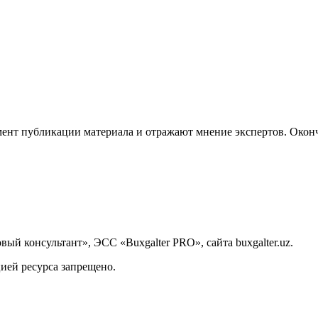
ент публикации материала и отражают мнение экспертов. Оконч
й консультант», ЭСС «Buxgalter PRO», сайта buxgalter.uz.
ией ресурса запрещено.