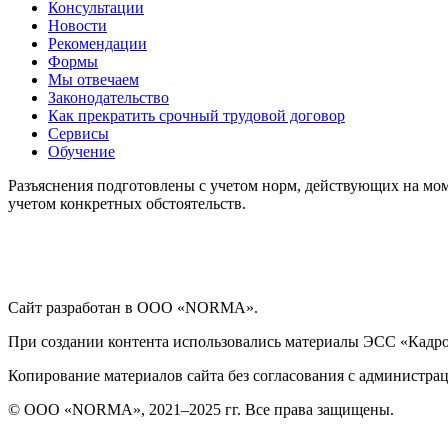
Консультации
Дисциплинарные взыскания
Новости
Рекомендации
Охрана труда
Формы
Мы отвечаем
Законодательство
Медосмотр
Как прекратить срочный трудовой договор
Сервисы
Обучение
Социальное обеспечение работников
Разъяснения подготовлены с учетом норм, действующих на мом
учетом конкретных обстоятельств.
Материальная помощь
Аттестация работников
Сайт разработан в ООО «NORMA».
Локальные акты организации
При создании контента использовались материалы ЭСС «Кадровы
Юридические вопросы
Копирование материалов сайта без согласования с администрац
© ООО «NORMA», 2021–2025 гг. Все права защищены.
Чек-листы