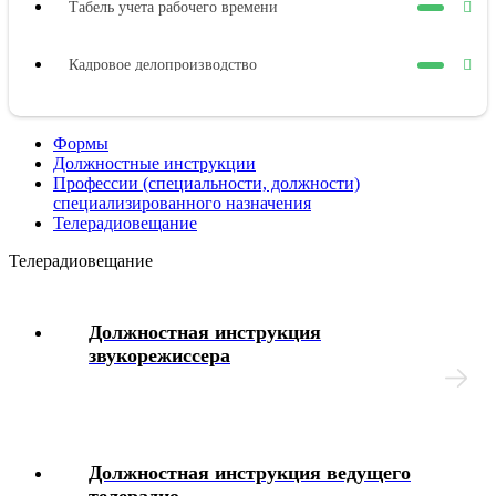
Табель учета рабочего времени
Кадровое делопроизводство
Должностные инструкции
Формы
Должностные инструкции
Оплата труда
Профессии (специальности, должности)
специализированного назначения
Телерадиовещание
Представительные органы работников
Телерадиовещание
Коллективный договор
Должностная инструкция
Трудовой договор
звукорежиссера
Рабочее время
Отпуска
Должностная инструкция ведущего
телерадио