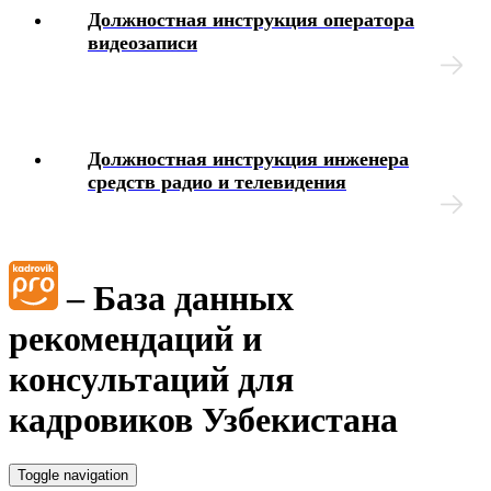
Должностная инструкция оператора
видеозаписи
Чек-листы
Блок-схемы
Должностная инструкция инженера
Иные вопросы
средств радио и телевидения
– База данных
рекомендаций и
консультаций для
кадровиков Узбекистана
Toggle navigation