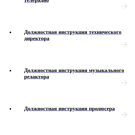
Материальная ответственность
Дисциплинарные взыскания
Должностная инструкция технического
директора
Охрана труда
Медосмотр
Должностная инструкция музыкального
Социальное обеспечение работников
редактора
Материальная помощь
Аттестация работников
Должностная инструкция продюсера
Локальные акты организации
Юридические вопросы