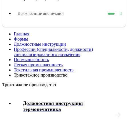
Должностные инструкции
Оплата труда
Главная
Формы
Представительные органы работников
Должностные инструкции
Профессии (специальности, должности)
специализированного назначения
Коллективный договор
Промышленность
Легкая промышленность
Текстильная промышленность
Трудовой договор
Трикотажное производство
Трикотажное производство
Рабочее время
Должностная инструкция
Отпуска
термопечатника
Материальная ответственность