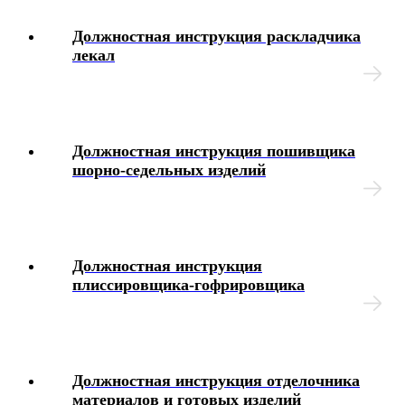
Интерактивные блок-схемы
Должностная инструкция раскладчика
лекал
Блок-схемы
Иные вопросы
Должностная инструкция пошивщика
шорно-седельных изделий
Должностная инструкция
плиссировщика-гофрировщика
Должностная инструкция отделочника
материалов и готовых изделий