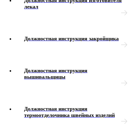
Должностная инструкция изготовителя
Дисциплинарные взыскания
лекал
Охрана труда
Медосмотр
Должностная инструкция закройщика
Социальное обеспечение работников
Материальная помощь
Должностная инструкция
вышивальщицы
Аттестация работников
Локальные акты организации
Должностная инструкция
Юридические вопросы
термоотделочника швейных изделий
Чек-листы