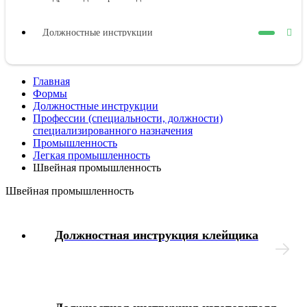
Должностные инструкции
Оплата труда
Главная
Формы
Представительные органы работников
Должностные инструкции
Профессии (специальности, должности)
специализированного назначения
Коллективный договор
Промышленность
Легкая промышленность
Швейная промышленность
Трудовой договор
Швейная промышленность
Рабочее время
Должностная инструкция клейщика
Отпуска
Материальная ответственность